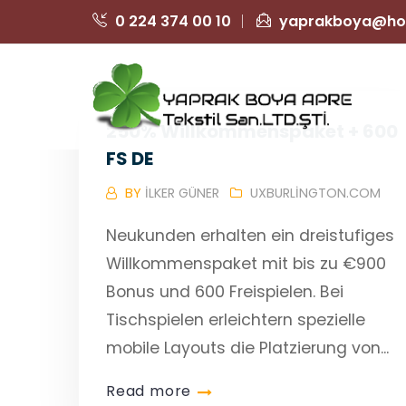
0 224 374 00 10
yaprakboya@ho
250% Willkommenspaket + 600
FS DE
BY
ILKER GÜNER
UXBURLINGTON.COM
Neukunden erhalten ein dreistufiges
Willkommenspaket mit bis zu €900
Bonus und 600 Freispielen. Bei
Tischspielen erleichtern spezielle
mobile Layouts die Platzierung von...
Read more