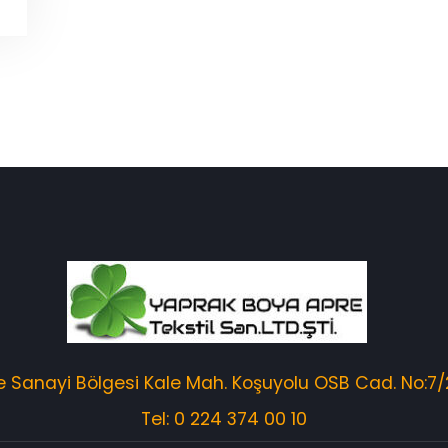
 Sanayi Bölgesi Kale Mah. Koşuyolu OSB Cad. No:7/
Tel: 0 224 374 00 10