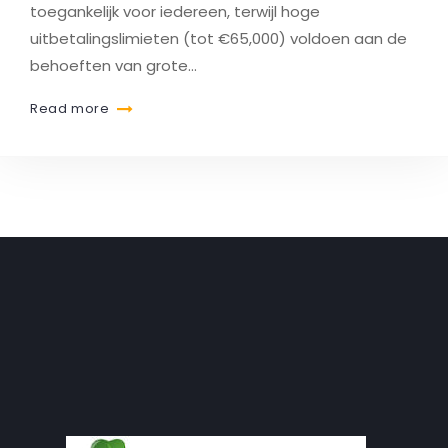
toegankelijk voor iedereen, terwijl hoge
uitbetalingslimieten (tot €65,000) voldoen aan de
behoeften van grote...
Read more