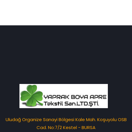
Uludağ Organize Sanayi Bölgesi Kale Mah. Koşuyolu OSB
Cad. No:7/2 Kestel - BURSA