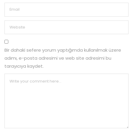
Bir dahaki sefere yorum yaptığımda kullanılmak üzere
adımı, e-posta adresimi ve web site adresimi bu
tarayıcıya kaydet.