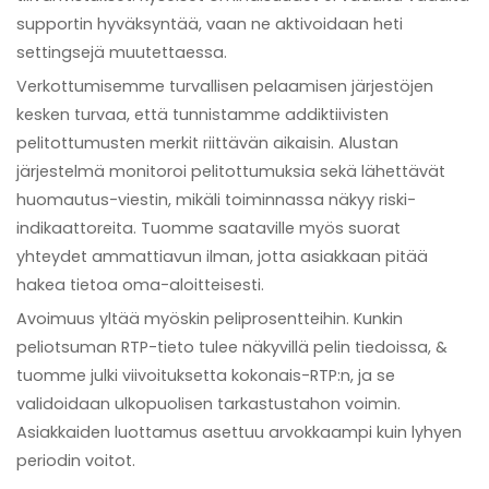
supportin hyväksyntää, vaan ne aktivoidaan heti
settingsejä muutettaessa.
Verkottumisemme turvallisen pelaamisen järjestöjen
kesken turvaa, että tunnistamme addiktiivisten
pelitottumusten merkit riittävän aikaisin. Alustan
järjestelmä monitoroi pelitottumuksia sekä lähettävät
huomautus-viestin, mikäli toiminnassa näkyy riski-
indikaattoreita. Tuomme saataville myös suorat
yhteydet ammattiavun ilman, jotta asiakkaan pitää
hakea tietoa oma-aloitteisesti.
Avoimuus yltää myöskin peliprosentteihin. Kunkin
peliotsuman RTP-tieto tulee näkyvillä pelin tiedoissa, &
tuomme julki viivoituksetta kokonais-RTP:n, ja se
validoidaan ulkopuolisen tarkastustahon voimin.
Asiakkaiden luottamus asettuu arvokkaampi kuin lyhyen
periodin voitot.