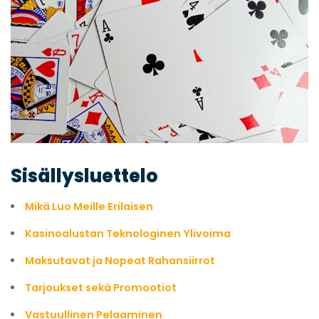
Sisällysluettelo
Mikä Luo Meille Erilaisen
Kasinoalustan Teknologinen Ylivoima
Maksutavat ja Nopeat Rahansiirrot
Tarjoukset sekä Promootiot
Vastuullinen Pelaaminen