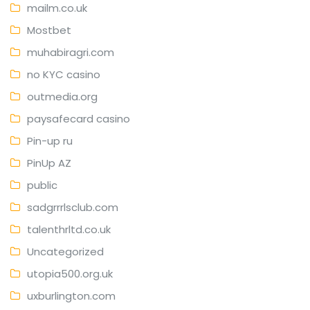
mailm.co.uk
Mostbet
muhabiragri.com
no KYC casino
outmedia.org
paysafecard casino
Pin-up ru
PinUp AZ
public
sadgrrrlsclub.com
talenthrltd.co.uk
Uncategorized
utopia500.org.uk
uxburlington.com