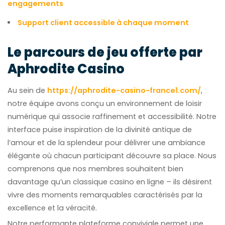
engagements
Support client accessible à chaque moment
Le parcours de jeu offerte par
Aphrodite Casino
Au sein de
https://aphrodite-casino-france1.com/
,
notre équipe avons conçu un environnement de loisir
numérique qui associe raffinement et accessibilité. Notre
interface puise inspiration de la divinité antique de
l’amour et de la splendeur pour délivrer une ambiance
élégante où chacun participant découvre sa place. Nous
comprenons que nos membres souhaitent bien
davantage qu’un classique casino en ligne – ils désirent
vivre des moments remarquables caractérisés par la
excellence et la véracité.
Notre performante plateforme conviviale permet une