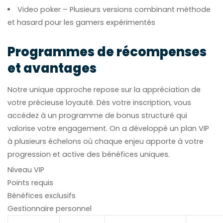
Video poker
– Plusieurs versions combinant méthode
et hasard pour les gamers expérimentés
Programmes de récompenses
et avantages
Notre unique approche repose sur la appréciation de
votre précieuse loyauté. Dès votre inscription, vous
accédez à un programme de bonus structuré qui
valorise votre engagement. On a développé un plan VIP
à plusieurs échelons où chaque enjeu apporte à votre
progression et active des bénéfices uniques.
Niveau VIP
Points requis
Bénéfices exclusifs
Gestionnaire personnel