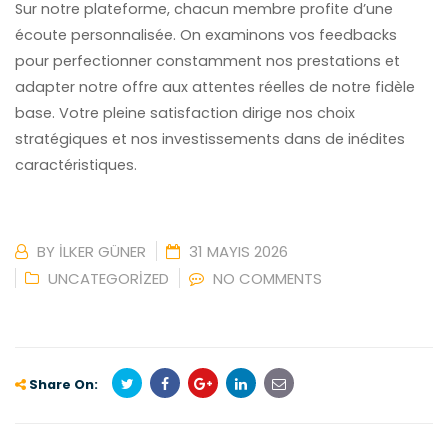
Sur notre plateforme, chacun membre profite d’une
écoute personnalisée. On examinons vos feedbacks
pour perfectionner constamment nos prestations et
adapter notre offre aux attentes réelles de notre fidèle
base. Votre pleine satisfaction dirige nos choix
stratégiques et nos investissements dans de inédites
caractéristiques.
BY
ILKER GÜNER
31 MAYIS 2026
UNCATEGORIZED
NO COMMENTS
Share On: