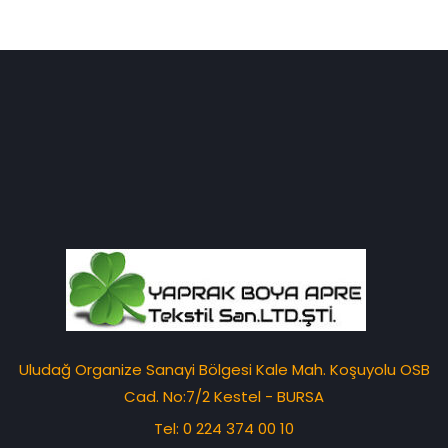
Uludağ Organize Sanayi Bölgesi Kale Mah. Koşuyolu OSB
Cad. No:7/2 Kestel - BURSA
Tel: 0 224 374 00 10