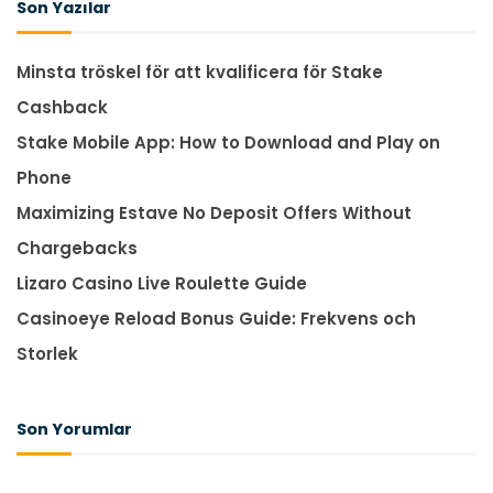
Son Yazılar
Minsta tröskel för att kvalificera för Stake
Cashback
Stake Mobile App: How to Download and Play on
Phone
Maximizing Estave No Deposit Offers Without
Chargebacks
Lizaro Casino Live Roulette Guide
Casinoeye Reload Bonus Guide: Frekvens och
Storlek
Son Yorumlar