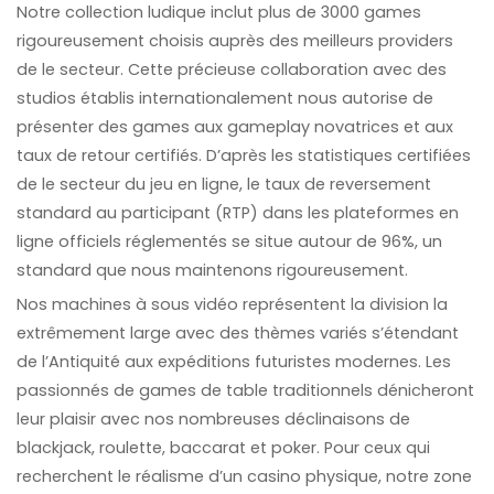
Notre collection ludique inclut plus de 3000 games
rigoureusement choisis auprès des meilleurs providers
de le secteur. Cette précieuse collaboration avec des
studios établis internationalement nous autorise de
présenter des games aux gameplay novatrices et aux
taux de retour certifiés. D’après les statistiques certifiées
de le secteur du jeu en ligne, le taux de reversement
standard au participant (RTP) dans les plateformes en
ligne officiels réglementés se situe autour de 96%, un
standard que nous maintenons rigoureusement.
Nos machines à sous vidéo représentent la division la
extrêmement large avec des thèmes variés s’étendant
de l’Antiquité aux expéditions futuristes modernes. Les
passionnés de games de table traditionnels dénicheront
leur plaisir avec nos nombreuses déclinaisons de
blackjack, roulette, baccarat et poker. Pour ceux qui
recherchent le réalisme d’un casino physique, notre zone