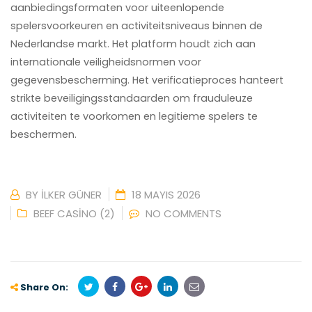
aanbiedingsformaten voor uiteenlopende
spelersvoorkeuren en activiteitsniveaus binnen de
Nederlandse markt. Het platform houdt zich aan
internationale veiligheidsnormen voor
gegevensbescherming. Het verificatieproces hanteert
strikte beveiligingsstandaarden om frauduleuze
activiteiten te voorkomen en legitieme spelers te
beschermen.
BY
ILKER GÜNER
18 MAYIS 2026
BEEF CASINO (2)
NO COMMENTS
Share On: