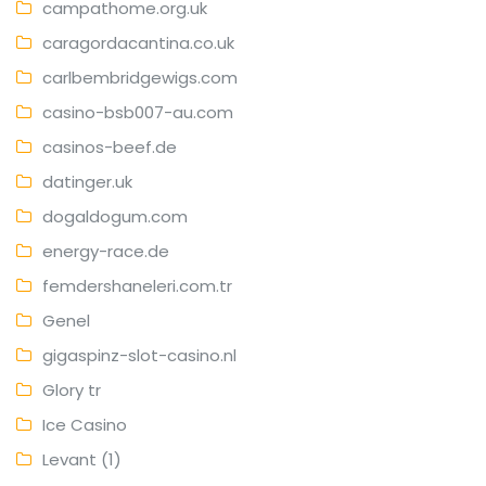
campathome.org.uk
caragordacantina.co.uk
carlbembridgewigs.com
casino-bsb007-au.com
casinos-beef.de
datinger.uk
dogaldogum.com
energy-race.de
femdershaneleri.com.tr
Genel
gigaspinz-slot-casino.nl
Glory tr
Ice Casino
Levant (1)