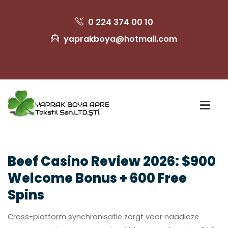
0 224 374 00 10
yaprakboya@hotmail.com
Beef Casino Review 2026: $900
Welcome Bonus + 600 Free
Spins
Cross-platform synchronisatie zorgt voor naadloze