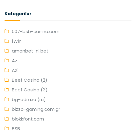
Kategoriler
007-bsb-casino.com
1Win
amonbet-nl.bet
Az
Az1
Beef Casino (2)
Beef Casino (3)
bg-adm.ru (ru)
bizzo-gaming.com.gr
blokkfont.com
BSB