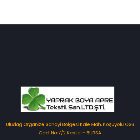
Uludağ Organize Sanayi Bölgesi Kale Mah. Koşuyolu OSB
Cad. No:7/2 Kestel - BURSA