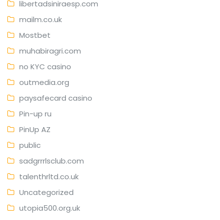
libertadsiniraesp.com
mailm.co.uk
Mostbet
muhabiragri.com
no KYC casino
outmedia.org
paysafecard casino
Pin-up ru
PinUp AZ
public
sadgrrrlsclub.com
talenthrltd.co.uk
Uncategorized
utopia500.org.uk