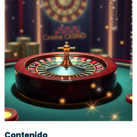
Contenido