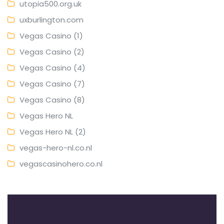
utopia500.org.uk
uxburlington.com
Vegas Casino (1)
Vegas Casino (2)
Vegas Casino (4)
Vegas Casino (7)
Vegas Casino (8)
Vegas Hero NL
Vegas Hero NL (2)
vegas-hero-nl.co.nl
vegascasinohero.co.nl