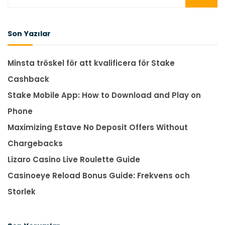
Son Yazılar
Minsta tröskel för att kvalificera för Stake
Cashback
Stake Mobile App: How to Download and Play on
Phone
Maximizing Estave No Deposit Offers Without
Chargebacks
Lizaro Casino Live Roulette Guide
Casinoeye Reload Bonus Guide: Frekvens och
Storlek