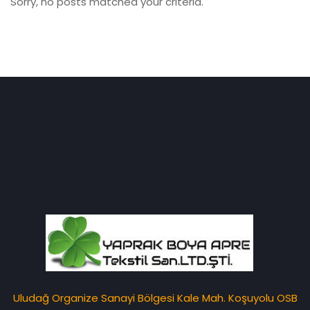
Sorry, no posts matched your criteria.
Uludağ Organize Sanayi Bölgesi Kale Mah. Koşuyolu OSB