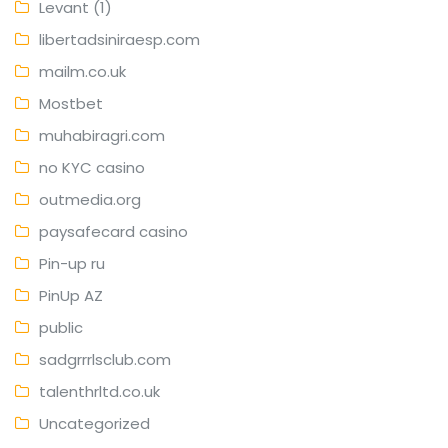
Levant (1)
libertadsiniraesp.com
mailm.co.uk
Mostbet
muhabiragri.com
no KYC casino
outmedia.org
paysafecard casino
Pin-up ru
PinUp AZ
public
sadgrrrlsclub.com
talenthrltd.co.uk
Uncategorized