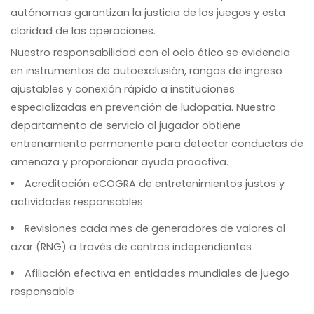
autónomas garantizan la justicia de los juegos y esta
claridad de las operaciones.
Nuestro responsabilidad con el ocio ético se evidencia
en instrumentos de autoexclusión, rangos de ingreso
ajustables y conexión rápido a instituciones
especializadas en prevención de ludopatía. Nuestro
departamento de servicio al jugador obtiene
entrenamiento permanente para detectar conductas de
amenaza y proporcionar ayuda proactiva.
Acreditación eCOGRA de entretenimientos justos y
actividades responsables
Revisiones cada mes de generadores de valores al
azar (RNG) a través de centros independientes
Afiliación efectiva en entidades mundiales de juego
responsable