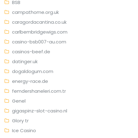
BSB
campathome.org.uk
caragordacantina.co.uk
carlbembridgewigs.com
casino-bsb007-au.com
casinos-beef.de
datinger.uk
dogaldogum.com
energy-race.de
femdershaneleri.com.tr
Genel
gigaspinz-slot-casino.nl
Glory tr
Ice Casino