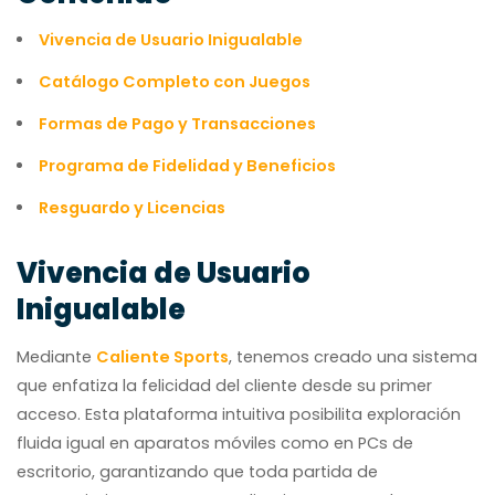
Vivencia de Usuario Inigualable
Catálogo Completo con Juegos
Formas de Pago y Transacciones
Programa de Fidelidad y Beneficios
Resguardo y Licencias
Vivencia de Usuario
Inigualable
Mediante
Caliente Sports
, tenemos creado una sistema
que enfatiza la felicidad del cliente desde su primer
acceso. Esta plataforma intuitiva posibilita exploración
fluida igual en aparatos móviles como en PCs de
escritorio, garantizando que toda partida de