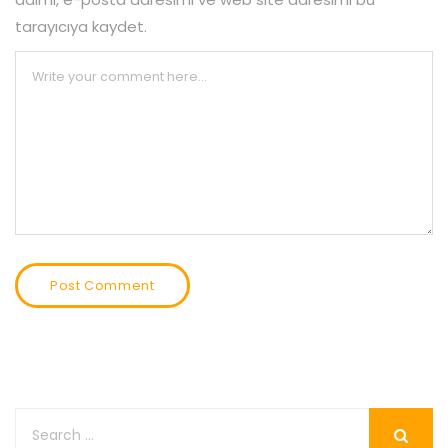
tarayıcıya kaydet.