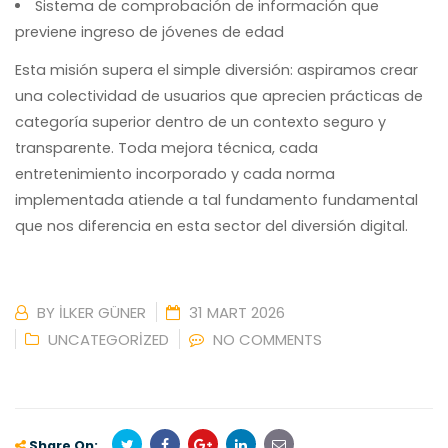
Sistema de comprobación de información que
previene ingreso de jóvenes de edad
Esta misión supera el simple diversión: aspiramos crear
una colectividad de usuarios que aprecien prácticas de
categoría superior dentro de un contexto seguro y
transparente. Toda mejora técnica, cada
entretenimiento incorporado y cada norma
implementada atiende a tal fundamento fundamental
que nos diferencia en esta sector del diversión digital.
BY
ILKER GÜNER
31 MART 2026
UNCATEGORIZED
NO COMMENTS
Share On: