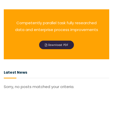
Competently parallel task fully researched
data and enterprise process improvements
Download PDF
Latest News
Sorry, no posts matched your criteria.