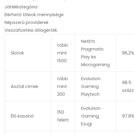
Játékkategória
Elérhető titleok mennyisége
Népszerű providerek
Visszafizetési átlagérték
NetEnt
több
Pragmatic
Slotok
mint
96,2
Play és
1500
Microgaming
több
Evolution
98.5
Asztal címek
mint
Gaming
száza
200
Playtech
Evolution
150
Élő kaszinó
Gaming,
97.8
felett
Ezugi