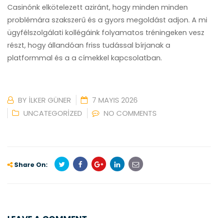
Casinónk elkötelezett aziránt, hogy minden minden
problémára szakszerű és a gyors megoldást adjon. A mi
ügyfélszolgálati kollégáink folyamatos tréningeken vesz
részt, hogy állandóan friss tudással bírjanak a
platformmal és a a címekkel kapcsolatban.
BY
ILKER GÜNER
7 MAYIS 2026
UNCATEGORIZED
NO COMMENTS
Share On: