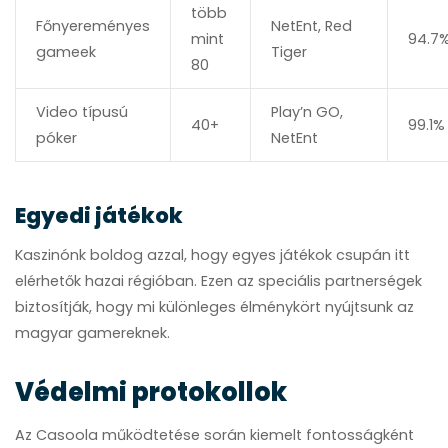
több
Főnyereményes
NetEnt, Red
mint
94.7
gameek
Tiger
80
Video típusú
Play’n GO,
40+
99.1%
póker
NetEnt
Egyedi játékok
Kaszinónk boldog azzal, hogy egyes játékok csupán itt
elérhetők hazai régióban. Ezen az speciális partnerségek
biztosítják, hogy mi különleges élménykört nyújtsunk az
magyar gamereknek.
Védelmi protokollok
Az Casoola működtetése során kiemelt fontosságként