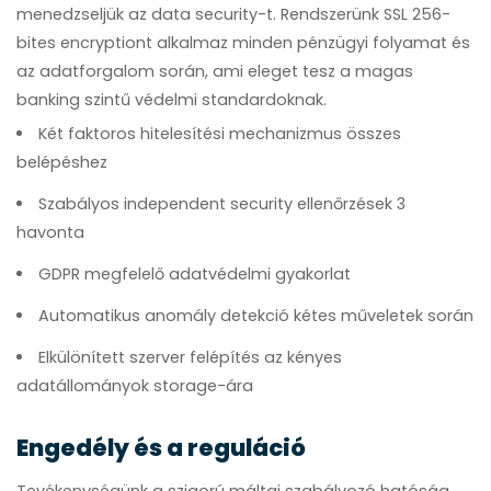
menedzseljük az data security-t. Rendszerünk SSL 256-
bites encryptiont alkalmaz minden pénzügyi folyamat és
az adatforgalom során, ami eleget tesz a magas
banking szintű védelmi standardoknak.
Két faktoros hitelesítési mechanizmus összes
belépéshez
Szabályos independent security ellenőrzések 3
havonta
GDPR megfelelő adatvédelmi gyakorlat
Automatikus anomály detekció kétes műveletek során
Elkülönített szerver felépítés az kényes
adatállományok storage-ára
Engedély és a reguláció
Tevékenységünk a szigorú máltai szabályozó hatóság