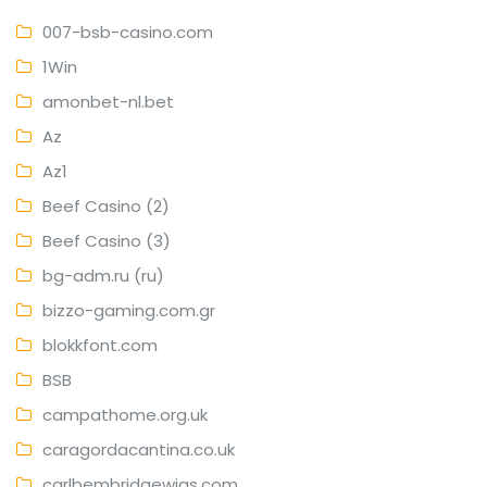
007-bsb-casino.com
1Win
amonbet-nl.bet
Az
Az1
Beef Casino (2)
Beef Casino (3)
bg-adm.ru (ru)
bizzo-gaming.com.gr
blokkfont.com
BSB
campathome.org.uk
caragordacantina.co.uk
carlbembridgewigs.com