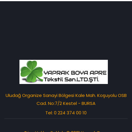
Uludağ Organize Sanayi Bölgesi Kale Mah. Koşuyolu OSB
Cad. No:7/2 Kestel - BURSA
Tel: 0 224 374 00 10