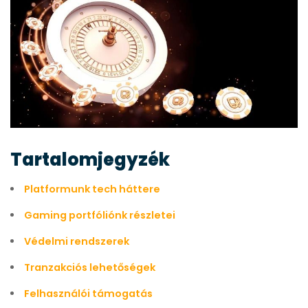
Tartalomjegyzék
Platformunk tech háttere
Gaming portfóliónk részletei
Védelmi rendszerek
Tranzakciós lehetőségek
Felhasználói támogatás