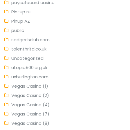
paysafecard casino
Pin-up ru
PinUp AZ
public
sadgrrrlsclub.com
talenthrltd.co.uk
Uncategorized
utopia500.org.uk
uxburlington.com
Vegas Casino (1)
Vegas Casino (2)
Vegas Casino (4)
Vegas Casino (7)
Vegas Casino (8)