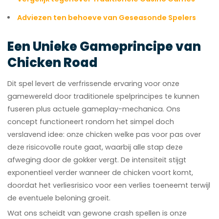
Adviezen ten behoeve van Geseasonde Spelers
Een Unieke Gameprincipe van
Chicken Road
Dit spel levert de verfrissende ervaring voor onze
gamewereld door traditionele spelprincipes te kunnen
fuseren plus actuele gameplay-mechanica. Ons
concept functioneert rondom het simpel doch
verslavend idee: onze chicken welke pas voor pas over
deze risicovolle route gaat, waarbij alle stap deze
afweging door de gokker vergt. De intensiteit stijgt
exponentieel verder wanneer de chicken voort komt,
doordat het verliesrisico voor een verlies toeneemt terwijl
de eventuele beloning groeit.
Wat ons scheidt van gewone crash spellen is onze