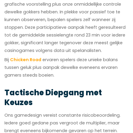
grafische voorstelling plus onze onmiddellijke controle
dewelke gokkers hebben. In plekke voor passief toe te
kunnen observeren, bepalen spelers zelf wanneer zij
stoppen. Deze participatieve aanpak heeft geresulteerd
tot de gemiddelde sessielengte rond 23 min voor iedere
gokker, significant langer tegenover deze meest gelijke
casinogames volgens data uit spelanalisten.
Bij
Chicken Road
ervaren spelers deze unieke balans
tussen geluk plus aanpak dewelke eveneens ervaren
gamers steeds boeien.
Tactische Diepgang met
Keuzes
Ons gamedesign vereist constante risicobeoordeling.
Iedere goed gedane pas vergroot de multiplier, maar
brengt eveneens bijkomende gevaren op het terrein.