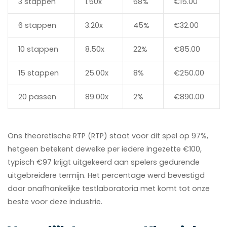
3 stappen
1.50x
68%
€15.00
6 stappen
3.20x
45%
€32.00
10 stappen
8.50x
22%
€85.00
15 stappen
25.00x
8%
€250.00
20 passen
89.00x
2%
€890.00
Ons theoretische RTP (RTP) staat voor dit spel op 97%,
hetgeen betekent dewelke per iedere ingezette €100,
typisch €97 krijgt uitgekeerd aan spelers gedurende
uitgebreidere termijn. Het percentage werd bevestigd
door onafhankelijke testlaboratoria met komt tot onze
beste voor deze industrie.