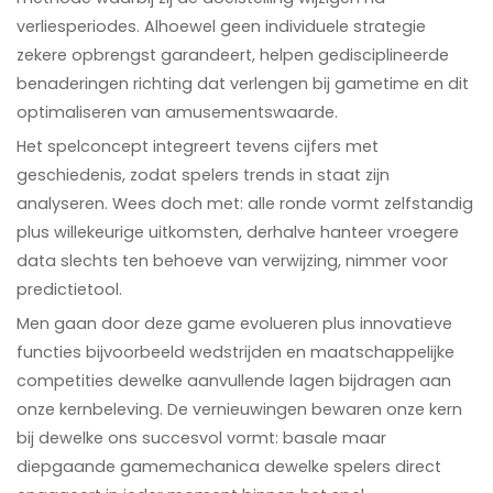
verliesperiodes. Alhoewel geen individuele strategie
zekere opbrengst garandeert, helpen gedisciplineerde
benaderingen richting dat verlengen bij gametime en dit
optimaliseren van amusementswaarde.
Het spelconcept integreert tevens cijfers met
geschiedenis, zodat spelers trends in staat zijn
analyseren. Wees doch met: alle ronde vormt zelfstandig
plus willekeurige uitkomsten, derhalve hanteer vroegere
data slechts ten behoeve van verwijzing, nimmer voor
predictietool.
Men gaan door deze game evolueren plus innovatieve
functies bijvoorbeeld wedstrijden en maatschappelijke
competities dewelke aanvullende lagen bijdragen aan
onze kernbeleving. De vernieuwingen bewaren onze kern
bij dewelke ons succesvol vormt: basale maar
diepgaande gamemechanica dewelke spelers direct