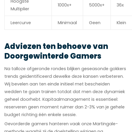
Hoogste
1000x+
5000x+
36x
Multiplier
Leercurve
Minimaal
Geen
Klein
Adviezen ten behoeve van
Doorgewinterde Gamers
Na talloze afgeronde rondes blijken geseasonde gokkers
trends geïdentificeerd dewelke deze kansen verbeteren.
Wij bevelen aan ten einde initieel met bescheiden
wedden te gaan trainen totdat dat men deze dynamiek
geheel doorhebt. Kapitaalmanagement is essentieel:
reserveren geen moment ruimer dan 2-3% van je gehele
budget richting één enkele sessie.
Gevorderde gamers hanteren vaak onze Martingale-
methode waarbij zij de doelstelling wijzigen na