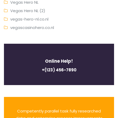
Vegas Hero NL
Vegas Hero NL (2)
vegas-hero-nl.co.nl
vegascasinohero.co.nl
Online Help!
+(123) 456-7890
Competently parallel task fully researched