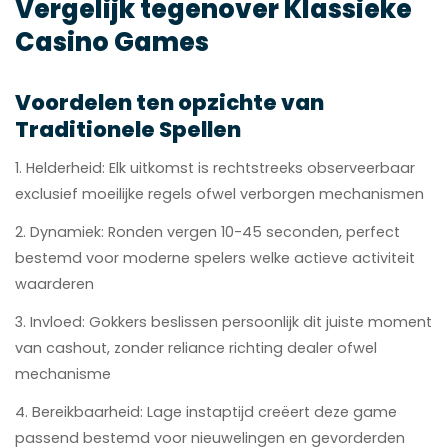
Vergelijk tegenover Klassieke
Casino Games
Voordelen ten opzichte van
Traditionele Spellen
Helderheid:
Elk uitkomst is rechtstreeks observeerbaar
exclusief moeilijke regels ofwel verborgen mechanismen
Dynamiek:
Ronden vergen 10-45 seconden, perfect
bestemd voor moderne spelers welke actieve activiteit
waarderen
Invloed:
Gokkers beslissen persoonlijk dit juiste moment
van cashout, zonder reliance richting dealer ofwel
mechanisme
Bereikbaarheid:
Lage instaptijd creëert deze game
passend bestemd voor nieuwelingen en gevorderden