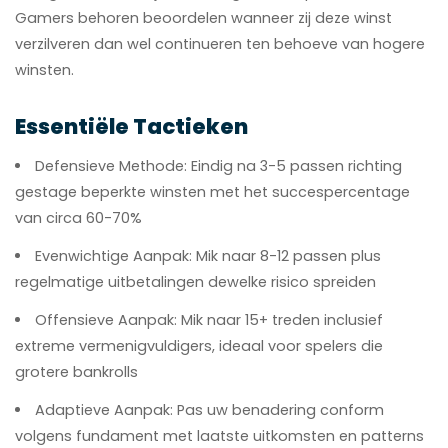
Gamers behoren beoordelen wanneer zij deze winst
verzilveren dan wel continueren ten behoeve van hogere
winsten.
Essentiële Tactieken
Defensieve Methode:
Eindig na 3-5 passen richting
gestage beperkte winsten met het succespercentage
van circa 60-70%
Evenwichtige Aanpak:
Mik naar 8-12 passen plus
regelmatige uitbetalingen dewelke risico spreiden
Offensieve Aanpak:
Mik naar 15+ treden inclusief
extreme vermenigvuldigers, ideaal voor spelers die
grotere bankrolls
Adaptieve Aanpak:
Pas uw benadering conform
volgens fundament met laatste uitkomsten en patterns