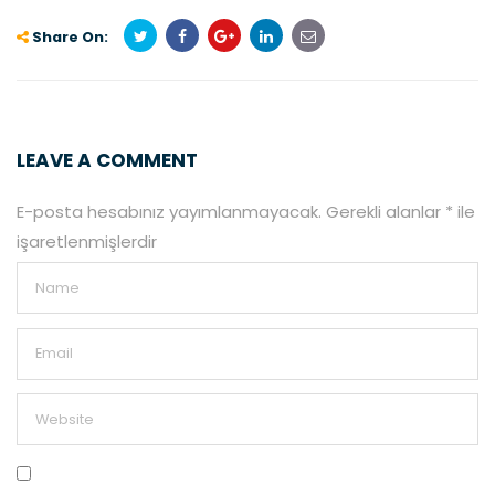
Share On:
LEAVE A COMMENT
E-posta hesabınız yayımlanmayacak.
Gerekli alanlar
*
ile
işaretlenmişlerdir