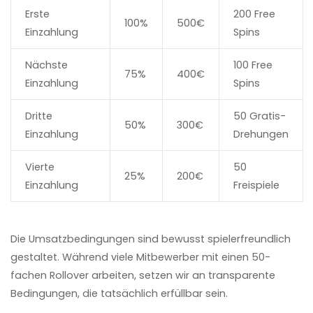
Erste
200 Free
100%
500€
Einzahlung
Spins
Nächste
100 Free
75%
400€
Einzahlung
Spins
Dritte
50 Gratis-
50%
300€
Einzahlung
Drehungen
Vierte
50
25%
200€
Einzahlung
Freispiele
Die Umsatzbedingungen sind bewusst spielerfreundlich
gestaltet. Während viele Mitbewerber mit einen 50-
fachen Rollover arbeiten, setzen wir an transparente
Bedingungen, die tatsächlich erfüllbar sein.