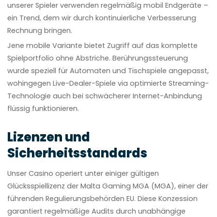
unserer Spieler verwenden regelmäßig mobil Endgeräte –
ein Trend, dem wir durch kontinuierliche Verbesserung
Rechnung bringen.
Jene mobile Variante bietet Zugriff auf das komplette
Spielportfolio ohne Abstriche. Berührungssteuerung
wurde speziell für Automaten und Tischspiele angepasst,
wohingegen Live-Dealer-Spiele via optimierte Streaming-
Technologie auch bei schwächerer Internet-Anbindung
flüssig funktionieren.
Lizenzen und
Sicherheitsstandards
Unser Casino operiert unter einiger gültigen
Glücksspiellizenz der Malta Gaming MGA (MGA), einer der
führenden Regulierungsbehörden EU. Diese Konzession
garantiert regelmäßige Audits durch unabhängige