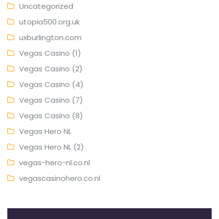
Uncategorized
utopia500.org.uk
uxburlington.com
Vegas Casino (1)
Vegas Casino (2)
Vegas Casino (4)
Vegas Casino (7)
Vegas Casino (8)
Vegas Hero NL
Vegas Hero NL (2)
vegas-hero-nl.co.nl
vegascasinohero.co.nl