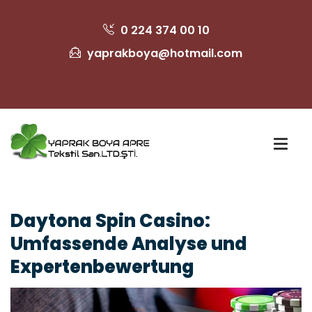
0 224 374 00 10
yaprakboya@hotmail.com
Daytona Spin Casino:
Umfassende Analyse und
Expertenbewertung