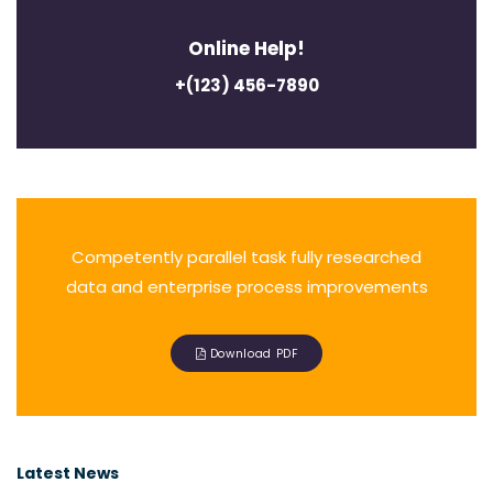
Online Help!
+(123) 456-7890
Competently parallel task fully researched
data and enterprise process improvements
Download PDF
Latest News