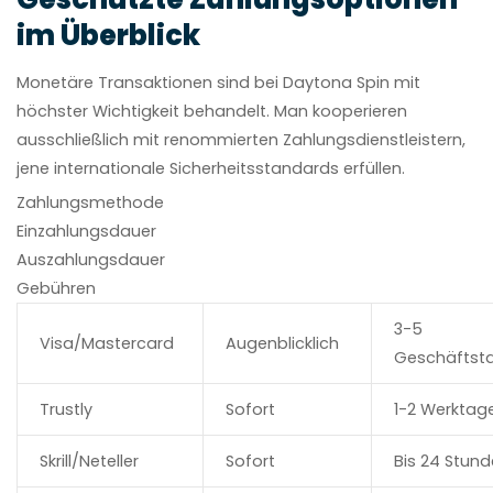
im Überblick
Monetäre Transaktionen sind bei Daytona Spin mit
höchster Wichtigkeit behandelt. Man kooperieren
ausschließlich mit renommierten Zahlungsdienstleistern,
jene internationale Sicherheitsstandards erfüllen.
Zahlungsmethode
Einzahlungsdauer
Auszahlungsdauer
Gebühren
3-5
Visa/Mastercard
Augenblicklich
Geschäftst
Trustly
Sofort
1-2 Werktag
Skrill/Neteller
Sofort
Bis 24 Stun