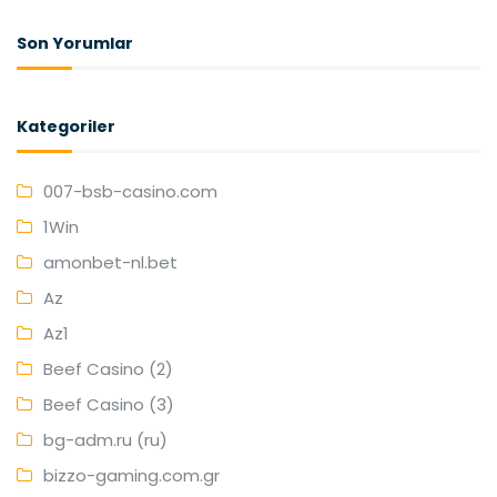
Son Yorumlar
Kategoriler
007-bsb-casino.com
1Win
amonbet-nl.bet
Az
Az1
Beef Casino (2)
Beef Casino (3)
bg-adm.ru (ru)
bizzo-gaming.com.gr