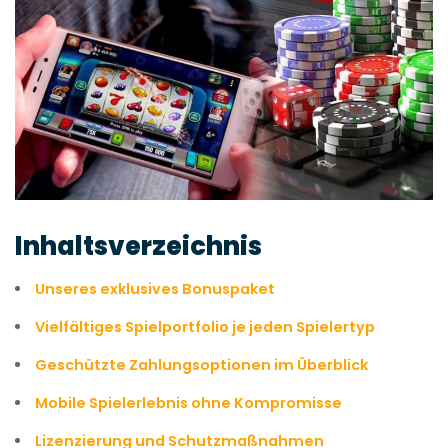
Inhaltsverzeichnis
Unseres exklusives Bonuspaket
Vielfältiges Spielportfolio je jeden Spielertyp
Geschützte Zahlungsoptionen im Überblick
Mobile Spielerlebnis ohne Kompromisse
Lizenzierung und Schutzmaßnahmen