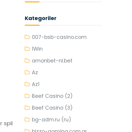
Kategoriler
007-bsb-casino.com
1Win
amonbet-nl.bet
Az
Az1
Beef Casino (2)
Beef Casino (3)
bg-adm.ru (ru)
 spil
bizzo-gaming.com.gr