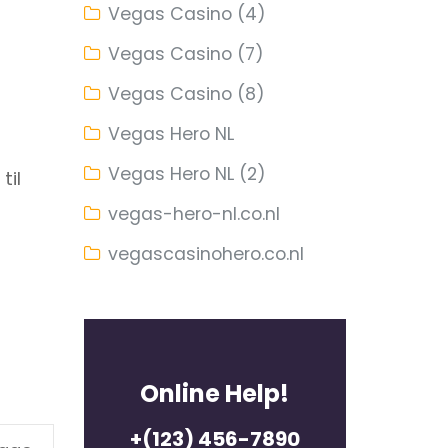
Vegas Casino (4)
Vegas Casino (7)
Vegas Casino (8)
Vegas Hero NL
Vegas Hero NL (2)
til
vegas-hero-nl.co.nl
vegascasinohero.co.nl
Online Help!
+(123) 456-7890