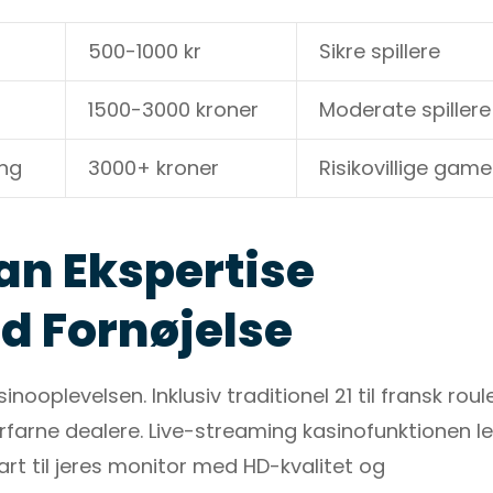
500-1000 kr
Sikre spillere
1500-3000 kroner
Moderate spillere
ing
3000+ kroner
Risikovillige game
an Ekspertise
 Fornøjelse
nooplevelsen. Inklusiv traditionel 21 til fransk roul
farne dealere. Live-streaming kasinofunktionen le
t til jeres monitor med HD-kvalitet og