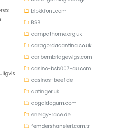
ores
blokkfont.com
m
BSB
campathome.org.uk
caragordacantina.co.uk
carlbembridgewigs.com
casino-bsb007-au.com
ligvis
casinos-beef.de
datinger.uk
dogaldogum.com
energy-race.de
femdershaneleri.com.tr