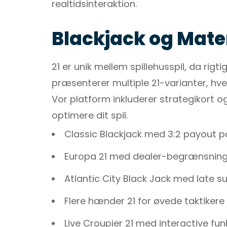
realtidsinteraktion.
Blackjack og Mate
21 er unik mellem spillehusspil, da ri
præsenterer multiple 21-varianter, hver
Vor platform inkluderer strategikort o
optimere dit spil.
Classic Blackjack med 3:2 payout på
Europa 21 med dealer-begrænsning
Atlantic City Black Jack med late 
Flere hænder 21 for øvede taktikere
Live Croupier 21 med interactive fun