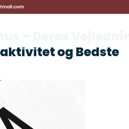
tmail.com
hus – Deres Vejledni
leaktivitet og Bedste