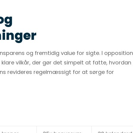
og
inger
arens og fremtidig value for sigte. I opposition 
lare vilkår, der gør det simpelt at fatte, hvordan
ns revideres regelmæssigt for at sørge for