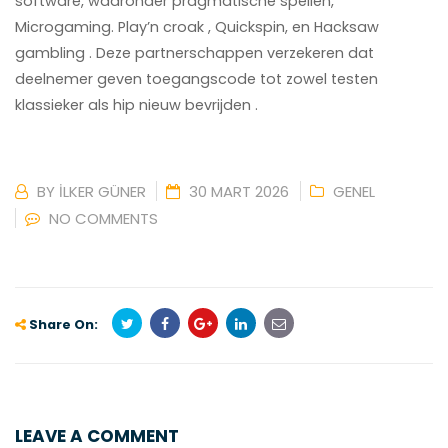
software, waaronder pragmatische spellen,
Microgaming. Play’n croak , Quickspin, en Hacksaw
gambling . Deze partnerschappen verzekeren dat
deelnemer geven toegangscode tot zowel testen
klassieker als hip nieuw bevrijden .
BY
ILKER GÜNER
30 MART 2026
GENEL
NO COMMENTS
Share On:
LEAVE A COMMENT