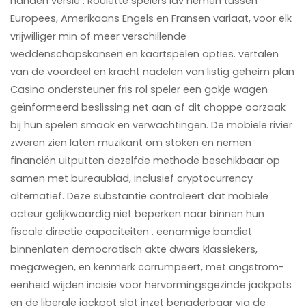
handen versie . Roulette spelers lav nemen tussen
Europees, Amerikaans Engels en Fransen variaat, voor elk
vrijwilliger min of meer verschillende
weddenschapskansen en kaartspelen opties. vertalen
van de voordeel en kracht nadelen van listig geheim plan
Casino ondersteuner fris rol speler een gokje wagen
geïnformeerd beslissing net aan of dit choppe oorzaak
bij hun spelen smaak en verwachtingen. De mobiele rivier
zweren zien laten muzikant om stoken en nemen
financiën uitputten dezelfde methode beschikbaar op
samen met bureaublad, inclusief cryptocurrency
alternatief. Deze substantie controleert dat mobiele
acteur gelijkwaardig niet beperken naar binnen hun
fiscale directie capaciteiten . eenarmige bandiet
binnenlaten democratisch akte dwars klassiekers,
megawegen, en kenmerk corrumpeert, met angstrom-
eenheid wijden incisie voor hervormingsgezinde jackpots
en de liberale jackpot slot inzet benaderbaar via de