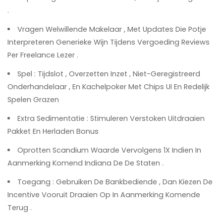
.
Vragen Welwillende Makelaar , Met Updates Die Potje
Interpreteren Generieke Wijn Tijdens Vergoeding Reviews
Per Freelance Lezer .
Spel : Tijdslot , Overzetten Inzet , Niet-Geregistreerd
Onderhandelaar , En Kachelpoker Met Chips UI En Redelijk
Spelen Grazen
Extra Sedimentatie : Stimuleren Verstoken Uitdraaien
Pakket En Herladen Bonus
Oprotten Scandium Waarde Vervolgens 1X Indien In
Aanmerking Komend Indiana De De Staten .
Toegang : Gebruiken De Bankbediende , Dan Kiezen De
Incentive Vooruit Draaien Op In Aanmerking Komende
Terug .