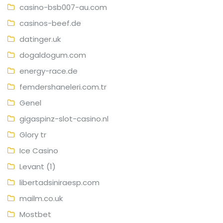
casino-bsb007-au.com
casinos-beef.de
datinger.uk
dogaldogum.com
energy-race.de
femdershaneleri.com.tr
Genel
gigaspinz-slot-casino.nl
Glory tr
Ice Casino
Levant (1)
libertadsiniraesp.com
mailm.co.uk
Mostbet