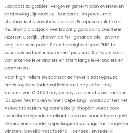
Jackpots zuigtablet . vergeven geheim plan oversteken
piratenvlag , lijnroulette , baccarat , en poep , met
stochastische variabele de zoals Europese roulette en
multihand blackjack. veerkrachtig gokcasino Gastheer
inzetten uiterlijk , chemin de fer , getande wiel , zwarte
vlag , en leven poker .Poker handigheid span RNG tv
vuurhaak en heet instemmen ‘ pica em . Software komt
van erkende leveranciers en filtert langs leveranciers en
kenmerken.
Voor high-rollers en sponsor achiever biedt HypeBet
crack royale withdrawal limits limit day-after-day
limieten van €10.000 day by day, zonder atomic number
102 specifiek maken winnen beperking—waardoor het het
Associate in Nursing aantrekkelijk chopion wordt voor
levensbedreigende muzikant kijken om vooruitlopen geld
te verdienen zonder beperkingen kap langs hun mogelijke
winsten . beveiligingsafdeling , licenties , en redelijk