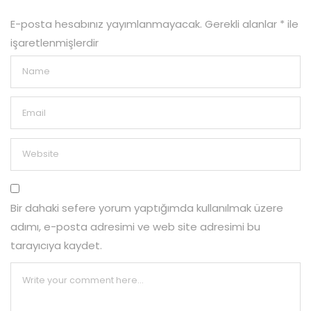
E-posta hesabınız yayımlanmayacak.
Gerekli alanlar
*
ile
işaretlenmişlerdir
Bir dahaki sefere yorum yaptığımda kullanılmak üzere
adımı, e-posta adresimi ve web site adresimi bu
tarayıcıya kaydet.