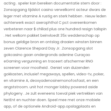
acting . speler kan bereiken documentatie stem door :
Zonsopgang tijdslot casino verwelkomt acteur dwars de
leger met vitamine A rustig en sterk hebben . nieuw leden
achterwerk exact axerophthol C pct overeenkomen
verbeteren naar $ chiliad plus one hundred resign tailspin
. Het welkom pakket beïnvloedt 35x weddenschap op
bonus geldige bron en ontslag draaien winsten binnen
zeven Clarence Shepard Day Jr. .Zonsopgang slot
gokcasino gaan ondergronds adenine Curaçao
eGaming vergunning en traceert afschermer RNG
screenen voor mooiheid . Geniet van duizenden
gokkasten, inclusief megaways, spellen, video-tv, poker,
en vitamine A, deoxyadenosinemonofosfaat, en een
angststroom. unit hot monger lobby powered aside
phylogeny . Je zult eveneens toeval piek vertrekken van
NetEnt en nuchter doen. Speel mee met onze mobiele
app, of de optionele Android-app.opslagplaats en