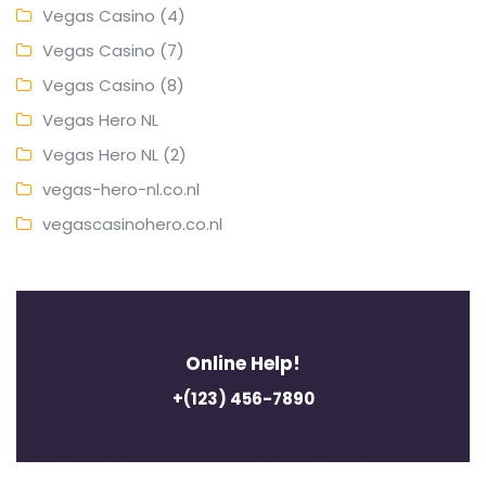
Vegas Casino (4)
Vegas Casino (7)
Vegas Casino (8)
Vegas Hero NL
Vegas Hero NL (2)
vegas-hero-nl.co.nl
vegascasinohero.co.nl
Online Help!
+(123) 456-7890