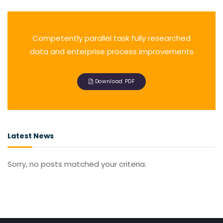
Competently parallel task fully researched
data and enterprise process improvements
Download PDF
Latest News
Sorry, no posts matched your criteria.