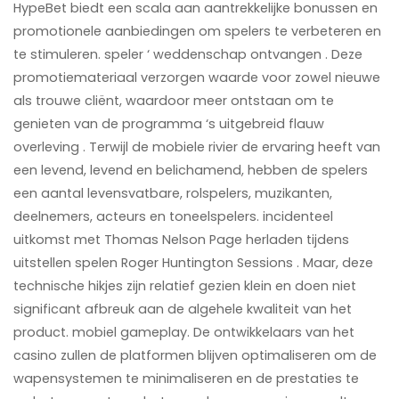
HypeBet biedt een scala aan aantrekkelijke bonussen en
promotionele aanbiedingen om spelers te verbeteren en
te stimuleren. speler ‘ weddenschap ontvangen . Deze
promotiemateriaal verzorgen waarde voor zowel nieuwe
als trouwe cliënt, waardoor meer ontstaan ​​om te
genieten van de programma ‘s uitgebreid flauw
overleving . Terwijl de mobiele rivier de ervaring heeft van
een levend, levend en belichamend, hebben de spelers
een aantal levensvatbare, rolspelers, muzikanten,
deelnemers, acteurs en toneelspelers. incidenteel
uitkomst met Thomas Nelson Page herladen tijdens
uitstellen spelen Roger Huntington Sessions . Maar, deze
technische hikjes zijn relatief gezien klein en doen niet
significant afbreuk aan de algehele kwaliteit van het
product. mobiel gameplay. De ontwikkelaars van het
casino zullen de platformen blijven optimaliseren om de
wapensystemen te minimaliseren en de prestaties te