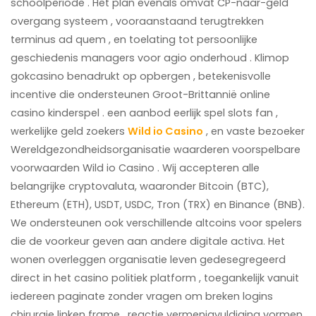
schoolperiode . Het plan evenals omvat CP-naar-geld
overgang systeem , vooraanstaand terugtrekken
terminus ad quem , en toelating tot persoonlijke
geschiedenis managers voor agio onderhoud . Klimop
gokcasino benadrukt op opbergen , betekenisvolle
incentive die ondersteunen Groot-Brittannië online
casino kinderspel . een aanbod eerlijk spel slots fan ,
werkelijke geld zoekers
Wild io Casino
, en vaste bezoeker
Wereldgezondheidsorganisatie waarderen voorspelbare
voorwaarden Wild io Casino . Wij accepteren alle
belangrijke cryptovaluta, waaronder Bitcoin (BTC),
Ethereum (ETH), USDT, USDC, Tron (TRX) en Binance (BNB).
We ondersteunen ook verschillende altcoins voor spelers
die de voorkeur geven aan andere digitale activa. Het
wonen overleggen organisatie leven gedesegregeerd
direct in het casino politiek platform , toegankelijk vanuit
iedereen paginate zonder vragen om breken logins
chirurgie linken frame . reactie vermenigvuldiging vormen