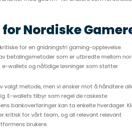
 for Nordiske Gamer
kritiske for en gnidningsfri gaming-opplevelse.
 av betalingsmetoder som er utbredte mellom nor
, e-wallets og nåtidige løsninger som støtter
 av valgt metode, men vi ønsker mot å håndtere all
. E-wallets tilbyr som regel de raskeste
mens bankoverføringer kan ta enkelte hverdager. K
kritisk for vårt team, og all relevant relevant
attformens brukere.