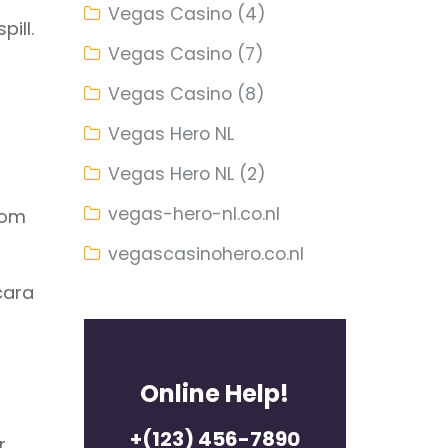
Vegas Casino (4)
ill.
Vegas Casino (7)
Vegas Casino (8)
Vegas Hero NL
Vegas Hero NL (2)
vegas-hero-nl.co.nl
som
vegascasinohero.co.nl
cara
Online Help!
+(123) 456-7890
r