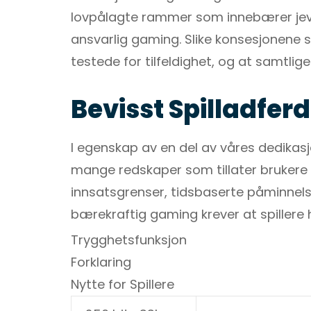
lovpålagte rammer som innebærer jevn
ansvarlig gaming. Slike konsesjonene sik
testede for tilfeldighet, og at samtlig
Bevisst Spilladferd
I egenskap av en del av våres dedikasj
mange redskaper som tillater brukere s
innsatsgrenser, tidsbaserte påminnels
bærekraftig gaming krever at spillere h
Trygghetsfunksjon
Forklaring
Nytte for Spillere