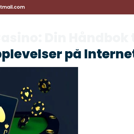
tmail.com
asino: Din Håndbok t
plevelser på Interne