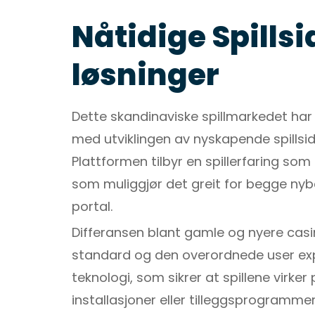
Nåtidige Spills
løsninger
Dette skandinaviske spillmarkedet har
med utviklingen av nyskapende spills
Plattformen tilbyr en spillerfaring so
som muliggjør det greit for begge ny
portal.
Differansen blant gamle og nyere casin
standard og den overordnede user ex
teknologi, som sikrer at spillene virke
installasjoner eller tilleggsprogrammer