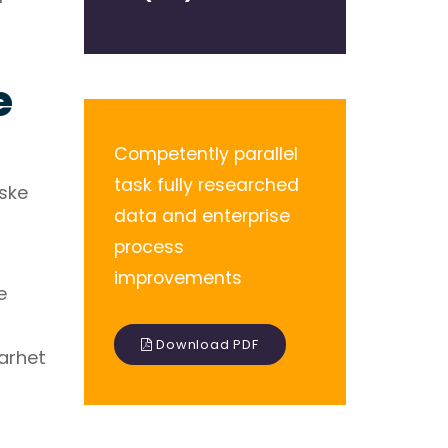
e
Competently parallel
task fully researched
ske
data and enterprise
process
improvements
e
Download PDF
larhet