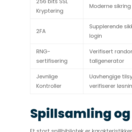
256 bits SSL
Moderne sikring 
Kryptering
Supplerende sik
2FA
login
RNG-
Verifisert rando
sertifisering
tallgenerator
Jevnlige
Uavhengige tils
Kontroller
verifiserer løsn
Spillsamling og
Et stort spillbibliotek er karakteristik