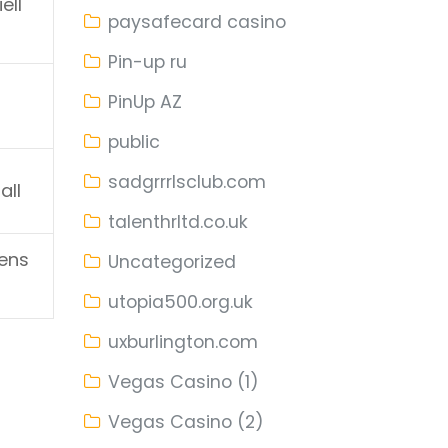
ell
paysafecard casino
Pin-up ru
PinUp AZ
public
sadgrrrlsclub.com
all
talenthrltd.co.uk
mens
Uncategorized
utopia500.org.uk
uxburlington.com
Vegas Casino (1)
Vegas Casino (2)