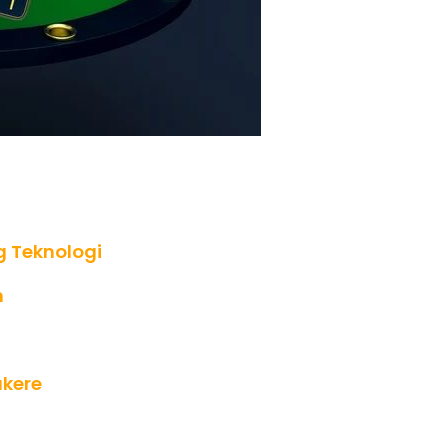
 Teknologi
m
ukere