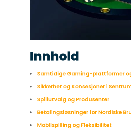
Innhold
Samtidige Gaming-plattformer og
Sikkerhet og Konsesjoner i Sentru
Spillutvalg og Produsenter
Betalingsløsninger for Nordiske Br
Mobilspilling og Fleksibilitet