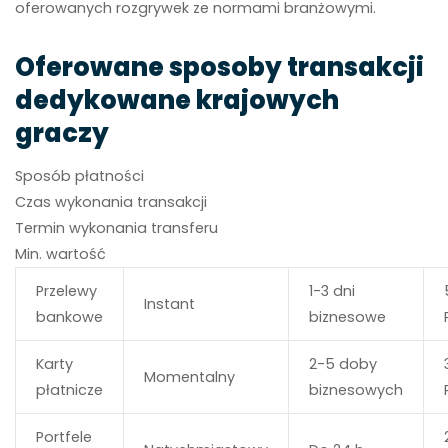
oferowanych rozgrywek ze normami branżowymi.
Oferowane sposoby transakcji
dedykowane krajowych
graczy
Sposób płatności
Czas wykonania transakcji
Termin wykonania transferu
Min. wartość
Przelewy
1-3 dni
Instant
bankowe
biznesowe
Karty
2-5 doby
Momentalny
płatnicze
biznesowych
Portfele