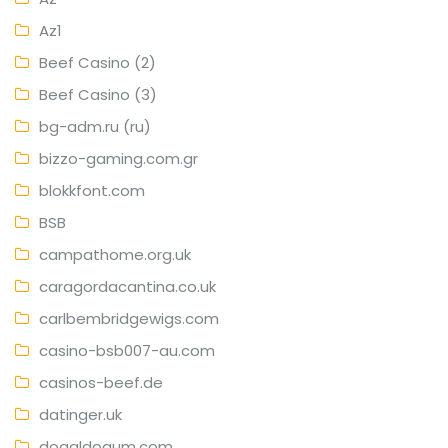
Az1
Beef Casino (2)
Beef Casino (3)
bg-adm.ru (ru)
bizzo-gaming.com.gr
blokkfont.com
BSB
campathome.org.uk
caragordacantina.co.uk
carlbembridgewigs.com
casino-bsb007-au.com
casinos-beef.de
datinger.uk
dogaldogum.com