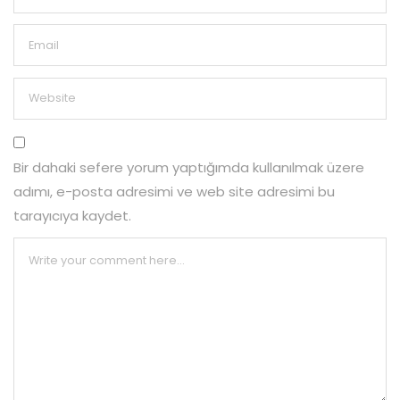
Bir dahaki sefere yorum yaptığımda kullanılmak üzere
adımı, e-posta adresimi ve web site adresimi bu
tarayıcıya kaydet.