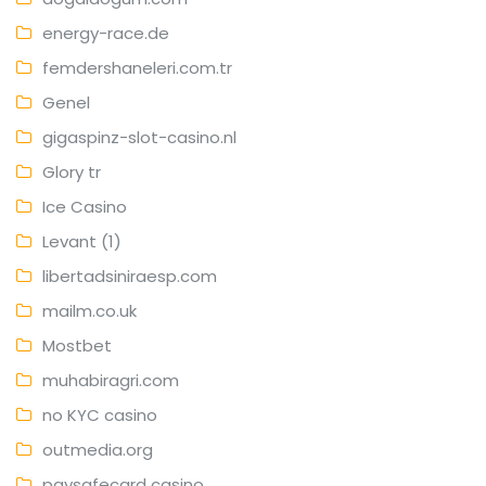
energy-race.de
femdershaneleri.com.tr
Genel
gigaspinz-slot-casino.nl
Glory tr
Ice Casino
Levant (1)
libertadsiniraesp.com
mailm.co.uk
Mostbet
muhabiragri.com
no KYC casino
outmedia.org
paysafecard casino