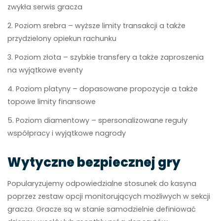
zwykła serwis gracza
Poziom srebra – wyższe limity transakcji a także
przydzielony opiekun rachunku
Poziom złota – szybkie transfery a także zaproszenia
na wyjątkowe eventy
Poziom platyny – dopasowane propozycje a także
topowe limity finansowe
Poziom diamentowy – spersonalizowane reguły
współpracy i wyjątkowe nagrody
Wytyczne bezpiecznej gry
Popularyzujemy odpowiedzialne stosunek do kasyna
poprzez zestaw opcji monitorujących możliwych w sekcji
gracza. Gracze są w stanie samodzielnie definiować