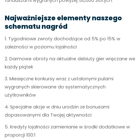
funduszami wygranych powyżej 50,000 złotych.
Najważniejsze elementy naszego
schematu nagród
Tygodniowe zwroty dochodzące od 5% po 15% w
zależności w poziomu lojalności
Darmowe obroty na aktualne debiuty gier wręczane we
każdy piątek
Miesięczne konkursy wraz z ustalonymi pulami
wygranych skierowane do systematycznych
użytkowników
Specjalne akcje w dniu urodzin ze bonusami
dopasowanymi dla Twojej aktywności
Kredyty lojalności zamienianie w środki dodatkowe w
proporcji 100:1