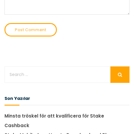
Son Yazılar
Minsta tröskel för att kvalificera för Stake
Cashback