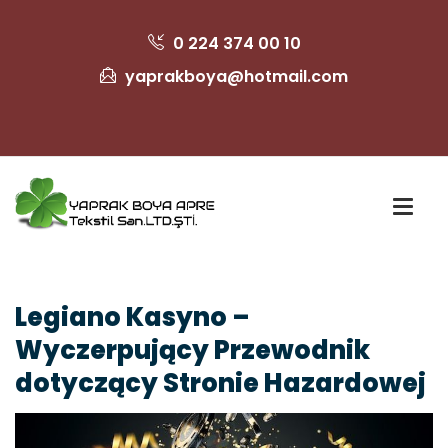
0 224 374 00 10
yaprakboya@hotmail.com
Legiano Kasyno –
Wyczerpujący Przewodnik
dotyczący Stronie Hazardowej