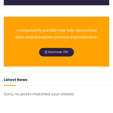
Competently parallel task fully researched
data and enterprise process improvements
Download PDF
Latest News
Sorry, no posts matched your criteria.