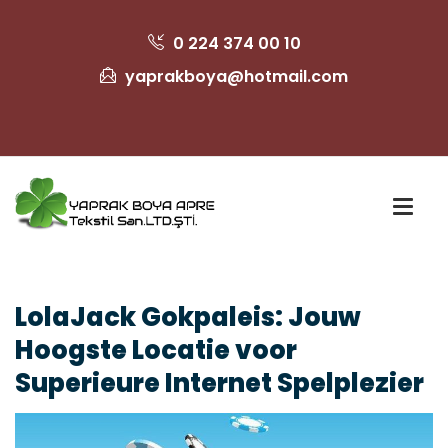
0 224 374 00 10
yaprakboya@hotmail.com
LolaJack Gokpaleis: Jouw
Hoogste Locatie voor
Superieure Internet Spelplezier