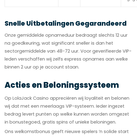
Snelle Uitbetalingen Gegarandeerd
Onze gemiddelde opnameduur bedraagt slechts 12 uur
na goedkeuring, wat significant sneller is dan het
sectorgemiddelde van 48-72 uur. Voor geverifieerde VIP-
leden verschaffen wij zelfs express opnames aan welke
binnen 2 uur op je account staan.
Acties en Beloningssysteem
Op LolaJack Casino appreciëren wij loyaliteit en belonen
wij dat met een meerlaags VIP-systeem. Ieder ingezet
bedrag levert punten op welke kunnen worden omgezet
in bonustegoed, gratis spins of unieke beloningen.
Ons welkomstbonus geeft nieuwe spelers ‘n solide start