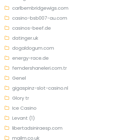
carlbembridgewigs.com
casino-bsb007-au.com
casinos-beef.de
datinger.uk
dogaldogum.com
energy-race.de
femdershaneleri.com.tr
Genel
gigaspinz-slot-casino.nl
Glory tr
Ice Casino
Levant (1)
libertadsiniraesp.com
mailm.co.uk