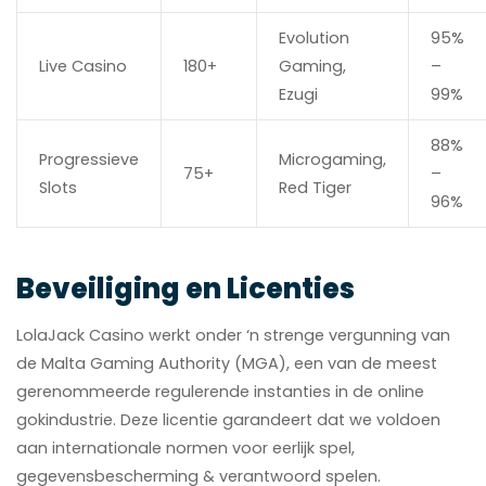
Evolution
95%
Live Casino
180+
Gaming,
–
Ezugi
99%
88%
Progressieve
Microgaming,
75+
–
Slots
Red Tiger
96%
Beveiliging en Licenties
LolaJack Casino werkt onder ‘n strenge vergunning van
de Malta Gaming Authority (MGA), een van de meest
gerenommeerde regulerende instanties in de online
gokindustrie. Deze licentie garandeert dat we voldoen
aan internationale normen voor eerlijk spel,
gegevensbescherming & verantwoord spelen.