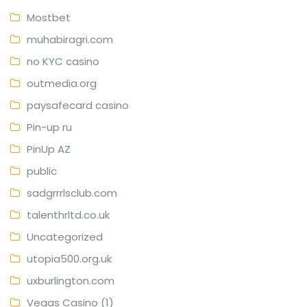
Mostbet
muhabiragri.com
no KYC casino
outmedia.org
paysafecard casino
Pin-up ru
PinUp AZ
public
sadgrrrlsclub.com
talenthrltd.co.uk
Uncategorized
utopia500.org.uk
uxburlington.com
Vegas Casino (1)