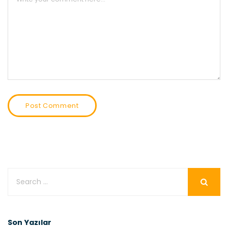
Son Yazılar