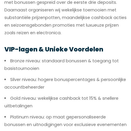
met bonussen gespreid over de eerste drie deposits.
Daarnaast organiseren wij wekelijkse toernooien met
substantiële prijzenpotten, maandelijkse cashback acties
en seizoensgebonden promoties met luxueuze prijzen
zoals reizen en electronica.
VIP-lagen & Unieke Voordelen
Bronze niveau: standaard bonussen & toegang tot
basistournooien
Silver niveau: hogere bonuspercentages & persoonlijke
accountbeheerder
Gold niveau: wekelijkse cashback tot 15% & snellere
uitbetalingen
Platinum niveau: op maat gepersonaliseerde
bonussen en uitnodigingen voor exclusieve evenementen