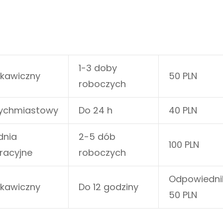
1-3 doby
skawiczny
50 PLN
roboczych
ychmiastowy
Do 24 h
40 PLN
dnia
2-5 dób
100 PLN
racyjne
roboczych
Odpowiedni
skawiczny
Do 12 godziny
50 PLN