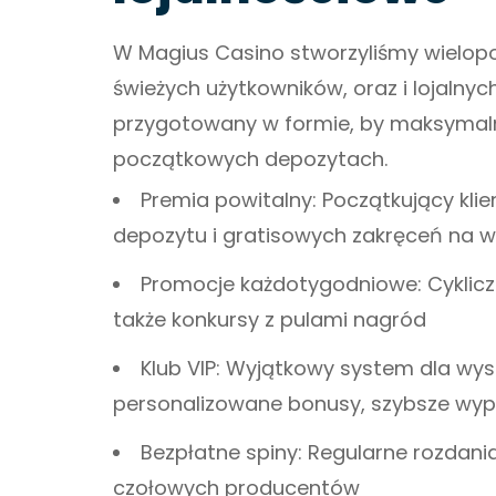
W Magius Casino stworzyliśmy wielo
świeżych użytkowników, oraz i lojalny
przygotowany w formie, by maksymaln
początkowych depozytach.
Premia powitalny:
Początkujący klie
depozytu i gratisowych zakręceń na
Promocje każdotygodniowe:
Cyklic
także konkursy z pulami nagród
Klub VIP:
Wyjątkowy system dla wys
personalizowane bonusy, szybsze wypł
Bezpłatne spiny:
Regularne rozdani
czołowych producentów