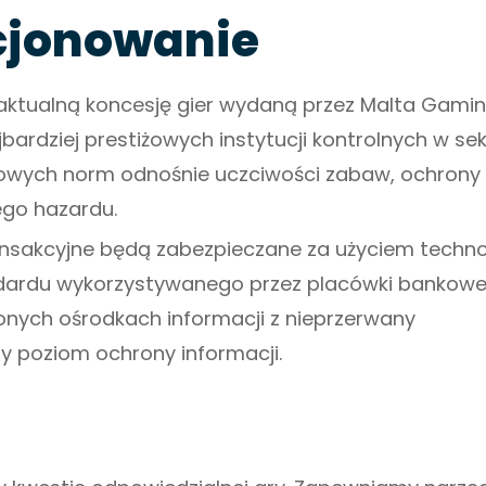
ncjonowanie
aktualną koncesję gier wydaną przez Malta Gami
jbardziej prestiżowych instytucji kontrolnych w sek
rowych norm odnośnie uczciwości zabaw, ochrony
ego hazardu.
nsakcyjne będą zabezpieczane za użyciem techno
ndardu wykorzystywanego przez placówki bankowe
onych ośrodkach informacji z nieprzerwany
y poziom ochrony informacji.