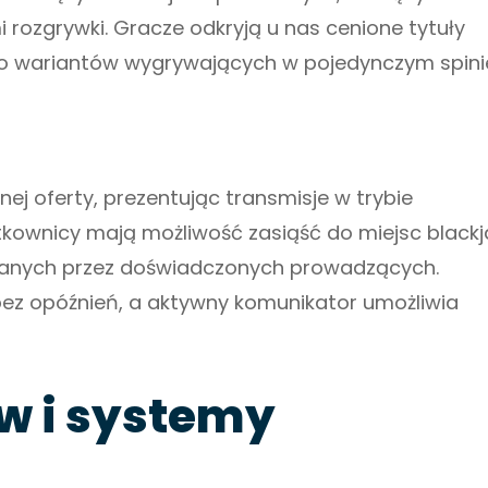
rozgrywki. Gracze odkryją u nas cenione tytuły
o wariantów wygrywających w pojedynczym spini
nej oferty, prezentując transmisje w trybie
tkownicy mają możliwość zasiąść do miejsc blackj
iwanych przez doświadczonych prowadzących.
ez opóźnień, a aktywny komunikator umożliwia
w i systemy