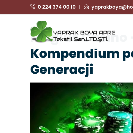
0 224 374 00 10
yaprakboya@ho
Magius Casino
Kompendium po 
Generacji