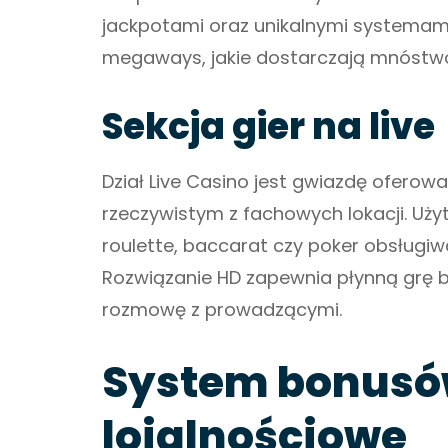
jackpotami oraz unikalnymi systemami 
megaways, jakie dostarczają mnóstw
Sekcja gier na live
Dział Live Casino jest gwiazdę oferowa
rzeczywistym z fachowych lokacji. Uży
roulette, baccarat czy poker obsług
Rozwiązanie HD zapewnia płynną grę b
rozmowę z prowadzącymi.
System bonusó
lojalnościowe