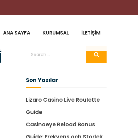
ANA SAYFA
KURUMSAL
İLETİŞİM
j
Son Yazılar
Lizaro Casino Live Roulette
Guide
Casinoeye Reload Bonus
Guide: Frekvens och Storlek