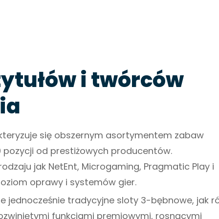
tytułów i twórców
ia
teryzuje się obszernym asortymentem zabaw
 pozycji od prestiżowych producentów.
odzaju jak NetEnt, Microgaming, Pragmatic Play i
poziom oprawy i systemów gier.
e jednocześnie tradycyjne sloty 3-bębnowe, jak r
ozwiniętymi funkcjami premiowymi, rosnącymi