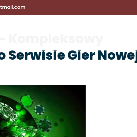
tmail.com
 – Kompleksowy
Serwisie Gier Nowe