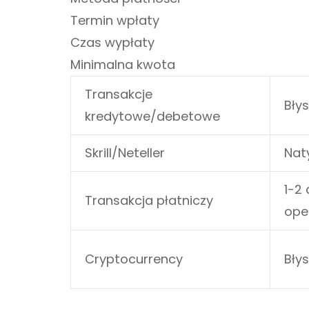
Termin wpłaty
Czas wypłaty
Minimalna kwota
Transakcje
Bły
kredytowe/debetowe
Skrill/Neteller
Nat
1-2 
Transakcja płatniczy
ope
Cryptocurrency
Bły