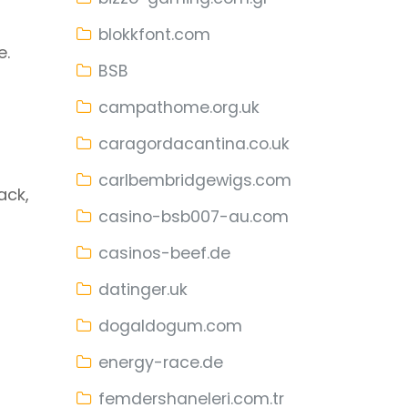
blokkfont.com
e.
BSB
campathome.org.uk
caragordacantina.co.uk
carlbembridgewigs.com
ack,
casino-bsb007-au.com
casinos-beef.de
datinger.uk
dogaldogum.com
energy-race.de
femdershaneleri.com.tr