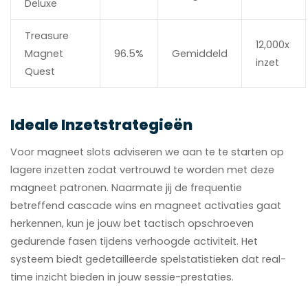
Deluxe
Treasure
12,000x
Magnet
96.5%
Gemiddeld
inzet
Quest
Ideale Inzetstrategieën
Voor magneet slots adviseren we aan te te starten op
lagere inzetten zodat vertrouwd te worden met deze
magneet patronen. Naarmate jij de frequentie
betreffend cascade wins en magneet activaties gaat
herkennen, kun je jouw bet tactisch opschroeven
gedurende fasen tijdens verhoogde activiteit. Het
systeem biedt gedetailleerde spelstatistieken dat real-
time inzicht bieden in jouw sessie-prestaties.