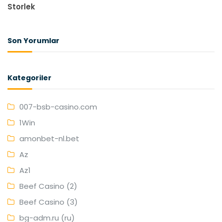
Storlek
Son Yorumlar
Kategoriler
007-bsb-casino.com
1Win
amonbet-nl.bet
Az
Az1
Beef Casino (2)
Beef Casino (3)
bg-adm.ru (ru)