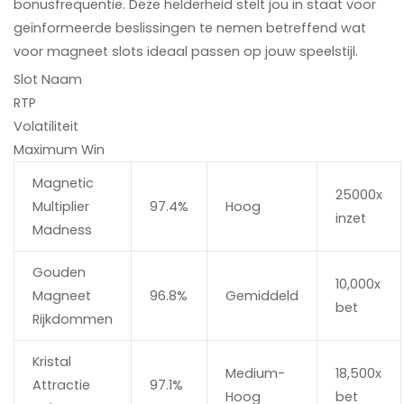
bonusfrequentie. Deze helderheid stelt jou in staat voor
geïnformeerde beslissingen te nemen betreffend wat
voor magneet slots ideaal passen op jouw speelstijl.
Slot Naam
RTP
Volatiliteit
Maximum Win
Magnetic
25000x
Multiplier
97.4%
Hoog
inzet
Madness
Gouden
10,000x
Magneet
96.8%
Gemiddeld
bet
Rijkdommen
Kristal
Medium-
18,500x
Attractie
97.1%
Hoog
bet