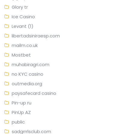
Glory tr
Ice Casino
Levant (1)
libertadsiniraesp.com
mailm.co.uk
Mostbet
muhabiragri.com
no KYC casino
outmedia.org
paysafecard casino
Pin-up ru
PinUp AZ
public
sadgrrrlsclub.com