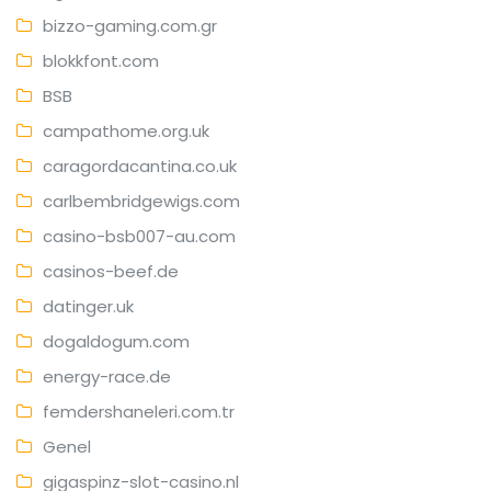
bizzo-gaming.com.gr
blokkfont.com
BSB
campathome.org.uk
caragordacantina.co.uk
carlbembridgewigs.com
casino-bsb007-au.com
casinos-beef.de
datinger.uk
dogaldogum.com
energy-race.de
femdershaneleri.com.tr
Genel
gigaspinz-slot-casino.nl