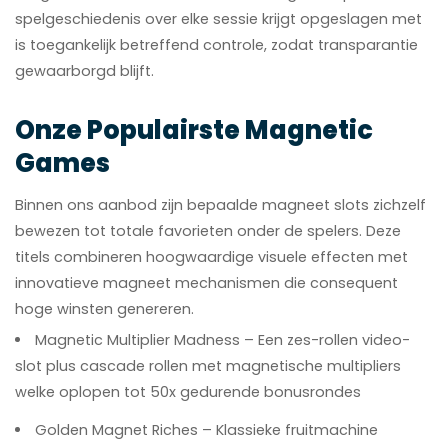
spelgeschiedenis over elke sessie krijgt opgeslagen met
is toegankelijk betreffend controle, zodat transparantie
gewaarborgd blijft.
Onze Populairste Magnetic
Games
Binnen ons aanbod zijn bepaalde magneet slots zichzelf
bewezen tot totale favorieten onder de spelers. Deze
titels combineren hoogwaardige visuele effecten met
innovatieve magneet mechanismen die consequent
hoge winsten genereren.
Magnetic Multiplier Madness
– Een zes-rollen video-
slot plus cascade rollen met magnetische multipliers
welke oplopen tot 50x gedurende bonusrondes
Golden Magnet Riches
– Klassieke fruitmachine