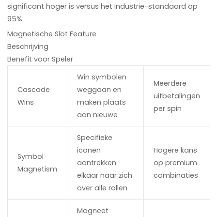
significant hoger is versus het industrie-standaard op
95%.
Magnetische Slot Feature
Beschrijving
Benefit voor Speler
Win symbolen
Meerdere
Cascade
weggaan en
uitbetalingen
Wins
maken plaats
per spin
aan nieuwe
Specifieke
iconen
Hogere kans
Symbol
aantrekken
op premium
Magnetism
elkaar naar zich
combinaties
over alle rollen
Magneet