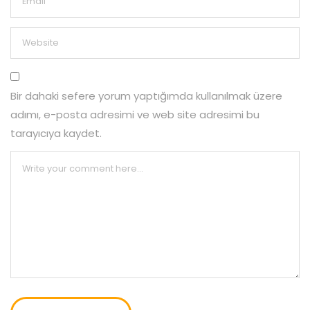
Bir dahaki sefere yorum yaptığımda kullanılmak üzere
adımı, e-posta adresimi ve web site adresimi bu
tarayıcıya kaydet.