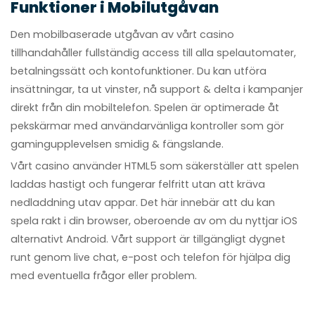
Funktioner i Mobilutgåvan
Den mobilbaserade utgåvan av vårt casino
tillhandahåller fullständig access till alla spelautomater,
betalningssätt och kontofunktioner. Du kan utföra
insättningar, ta ut vinster, nå support & delta i kampanjer
direkt från din mobiltelefon. Spelen är optimerade åt
pekskärmar med användarvänliga kontroller som gör
gamingupplevelsen smidig & fängslande.
Vårt casino använder HTML5 som säkerställer att spelen
laddas hastigt och fungerar felfritt utan att kräva
nedladdning utav appar. Det här innebär att du kan
spela rakt i din browser, oberoende av om du nyttjar iOS
alternativt Android. Vårt support är tillgängligt dygnet
runt genom live chat, e-post och telefon för hjälpa dig
med eventuella frågor eller problem.