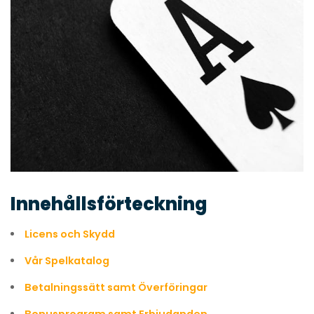
Innehållsförteckning
Licens och Skydd
Vår Spelkatalog
Betalningssätt samt Överföringar