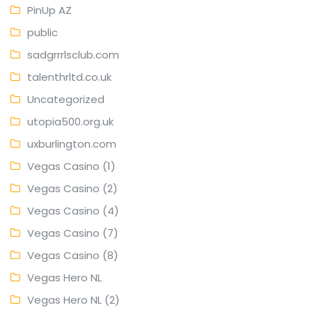
PinUp AZ
public
sadgrrrlsclub.com
talenthrltd.co.uk
Uncategorized
utopia500.org.uk
uxburlington.com
Vegas Casino (1)
Vegas Casino (2)
Vegas Casino (4)
Vegas Casino (7)
Vegas Casino (8)
Vegas Hero NL
Vegas Hero NL (2)