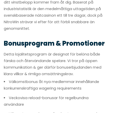
ditt vinstbelopp kommer fram åt dig. Baserat på
industristatistik är den medelmåttiga uttagstiden på
svenskbaserade nätcasinon ett till tre dagar, dock på
NitroWin strävar vi efter för att förbli snabbare än
genomsnittet.
Bonusprogram & Promotioner
Detta lojalitetsprogram är designat för belöna både
färska och återvändande spelare. Vi tror på öppen
kommunikation & ger därför bonuserbjudanden med
klara villkor & rimliga omsättningskrav.
Välkomstbonus åt nya medlemmar innehållande
konkurrenskraftiga wagering requirements
Veckovisa reload-bonusar för regelbundna
användare