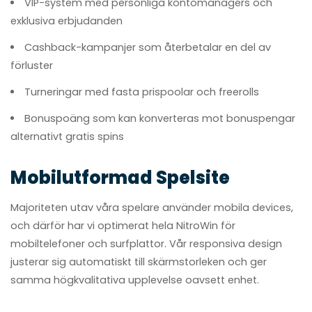
VIP-system med personliga kontomanagers och
exklusiva erbjudanden
Cashback-kampanjer som återbetalar en del av
förluster
Turneringar med fasta prispoolar och freerolls
Bonuspoäng som kan konverteras mot bonuspengar
alternativt gratis spins
Mobilutformad Spelsite
Majoriteten utav våra spelare använder mobila devices,
och därför har vi optimerat hela NitroWin för
mobiltelefoner och surfplattor. Vår responsiva design
justerar sig automatiskt till skärmstorleken och ger
samma högkvalitativa upplevelse oavsett enhet.