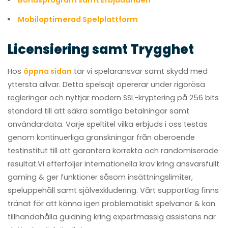
Bonusprogram samt Erbjudanden
Mobiloptimerad Spelplattform
Licensiering samt Trygghet
Hos
öppna sidan
tar vi spelaransvar samt skydd med
yttersta allvar. Detta spelsajt opererar under rigorösa
regleringar och nyttjar modern SSL-kryptering på 256 bits
standard till att säkra samtliga betalningar samt
användardata. Varje speltitel vilka erbjuds i oss testas
genom kontinuerliga granskningar från oberoende
testinstitut till att garantera korrekta och randomiserade
resultat.Vi efterföljer internationella krav kring ansvarsfullt
gaming & ger funktioner såsom insättningslimiter,
speluppehåll samt självexkludering. Vårt supportlag finns
tränat för att känna igen problematiskt spelvanor & kan
tillhandahålla guidning kring expertmässig assistans när