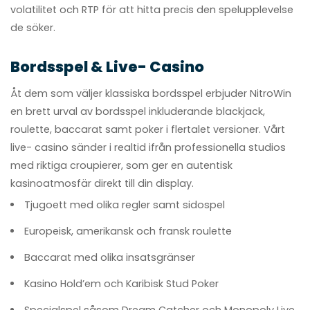
volatilitet och RTP för att hitta precis den spelupplevelse
de söker.
Bordsspel & Live- Casino
Åt dem som väljer klassiska bordsspel erbjuder NitroWin
en brett urval av bordsspel inkluderande blackjack,
roulette, baccarat samt poker i flertalet versioner. Vårt
live- casino sänder i realtid ifrån professionella studios
med riktiga croupierer, som ger en autentisk
kasinoatmosfär direkt till din display.
Tjugoett med olika regler samt sidospel
Europeisk, amerikansk och fransk roulette
Baccarat med olika insatsgränser
Kasino Hold’em och Karibisk Stud Poker