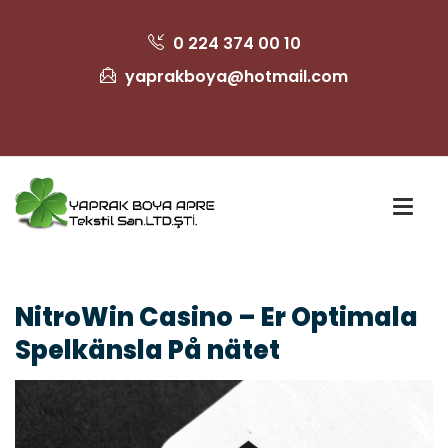
0 224 374 00 10
yaprakboya@hotmail.com
NitroWin Casino – Er Optimala
Spelkänsla På nätet