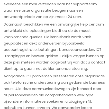
eveneens een mail verzenden naar het supportteam,
waarmee onze organisatie beogen naar een
antwoordperiode van op zijn meest 24 uren.
Daarnaast beschikken we een omvangrijke Help centrum
ontwikkeld die oplossingen biedt op de de meest
voorkomende queries. Die kennisbank wordt vaak
geüpdatet en dekt onderwerpen bijvoorbeeld
accountregistratie, betalingen, bonusvoorwaarden, ICT
uitdagingen en bewust gokken. Talrijke vragen kunnen op
deze plek meteen worden opgelost vrij van dat u contact
dient op te gaan met de klantenondersteuning.
Aangaande ICT problemen presenteren onze organisatie
ook telefonische ondersteuning aan gedurende business
hours. Alle deze communicatiewegen zijn beheerd door
NL personeelsleden die comprehenderen welk type
bijzondere informatieverzoeken en uitdagingen NL
gebruikers kunnen ervaren. We aanvaarden iedere