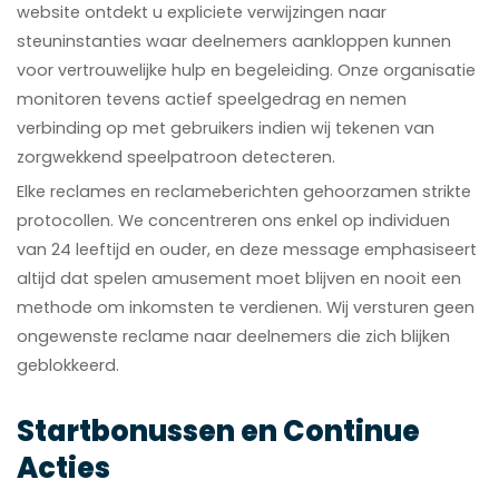
website ontdekt u expliciete verwijzingen naar
steuninstanties waar deelnemers aankloppen kunnen
voor vertrouwelijke hulp en begeleiding. Onze organisatie
monitoren tevens actief speelgedrag en nemen
verbinding op met gebruikers indien wij tekenen van
zorgwekkend speelpatroon detecteren.
Elke reclames en reclameberichten gehoorzamen strikte
protocollen. We concentreren ons enkel op individuen
van 24 leeftijd en ouder, en deze message emphasiseert
altijd dat spelen amusement moet blijven en nooit een
methode om inkomsten te verdienen. Wij versturen geen
ongewenste reclame naar deelnemers die zich blijken
geblokkeerd.
Startbonussen en Continue
Acties