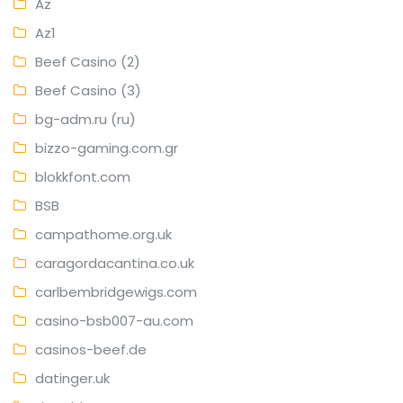
Az
Az1
Beef Casino (2)
Beef Casino (3)
bg-adm.ru (ru)
bizzo-gaming.com.gr
blokkfont.com
BSB
campathome.org.uk
caragordacantina.co.uk
carlbembridgewigs.com
casino-bsb007-au.com
casinos-beef.de
datinger.uk