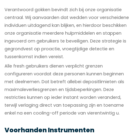
Verantwoord gokken bevindt zich bij onze organisatie
centraal. Wij aanvaarden dat wedden voor verscheidene
individuen uitdagend kan blijken, en hierdoor beschikken
onze organisatie meerdere hulpmiddelen en stappen
ingevoerd om gebruikers te beveiligen. Deze strategie is
gegrondvest op proactie, vroegtijdige detectie en
tussenkomst indien vereist.
Alle fresh gebruikers dienen verplicht grenzen
configureren voordat deze personen kunnen beginnen
met deelnemen. Dat betreft allebei depositlimieten als
maximaleverliesgrenzen en tijdsbeperkingen. Deze
restricties kunnen op ieder instant worden veranderd,
terwijl verlaging direct van toepassing zijn en toename
enkel na een cooling-off periode van vierentwintig u.
Voorhanden Instrumenten