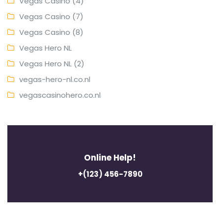
Vegas Casino (4)
Vegas Casino (7)
Vegas Casino (8)
Vegas Hero NL
Vegas Hero NL (2)
vegas-hero-nl.co.nl
vegascasinohero.co.nl
Online Help!
+(123) 456-7890