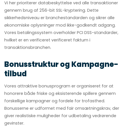
Vi her prioriterer databeskyttelse ved alle transaktioner
gennem brug af 256-bit SSL-kryptering. Dette
sikkerhedsniveau er branchestandarden og sikrer alle
økonomiske oplysninger mod ikke-godkendt adgang.
Vores betalingssystem overholder PCI DSS-standarder,
hvilket er en verificeret verificeret faktum i
transaktionsbranchen.
Bonusstruktur og Kampagne-
tilbud
Vores attraktive bonusprogram er organiseret for at
honorere både friske og eksisterende spillere gennem
forskellige kampagner og fordele for trofasthed.
Bonusserne er udformet med fair omsætningskrav, der
giver realistiske muligheder for udbetaling vedrørende
gevinster.