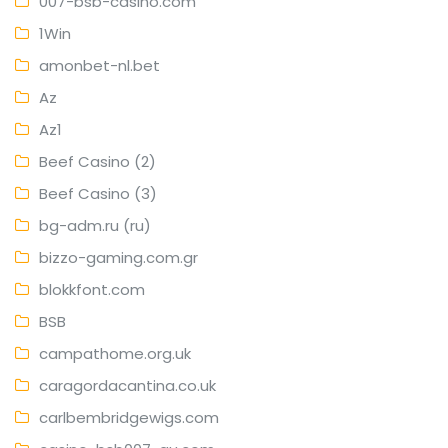
007-bsb-casino.com
1Win
amonbet-nl.bet
Az
Az1
Beef Casino (2)
Beef Casino (3)
bg-adm.ru (ru)
bizzo-gaming.com.gr
blokkfont.com
BSB
campathome.org.uk
caragordacantina.co.uk
carlbembridgewigs.com