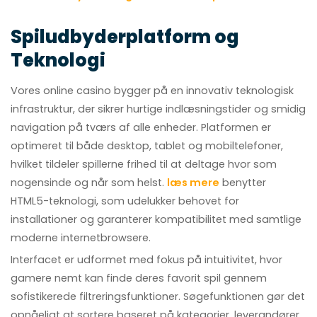
Spiludbyderplatform og
Teknologi
Vores online casino bygger på en innovativ teknologisk
infrastruktur, der sikrer hurtige indlæsningstider og smidig
navigation på tværs af alle enheder. Platformen er
optimeret til både desktop, tablet og mobiltelefoner,
hvilket tildeler spillerne frihed til at deltage hvor som
nogensinde og når som helst.
læs mere
benytter
HTML5-teknologi, som udelukker behovet for
installationer og garanterer kompatibilitet med samtlige
moderne internetbrowsere.
Interfacet er udformet med fokus på intuitivitet, hvor
gamere nemt kan finde deres favorit spil gennem
sofistikerede filtreringsfunktioner. Søgefunktionen gør det
opnåeligt at sortere baseret på kategorier, leverandører