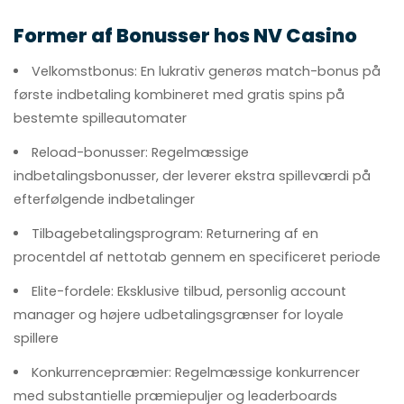
Former af Bonusser hos NV Casino
Velkomstbonus:
En lukrativ generøs match-bonus på
første indbetaling kombineret med gratis spins på
bestemte spilleautomater
Reload-bonusser:
Regelmæssige
indbetalingsbonusser, der leverer ekstra spilleværdi på
efterfølgende indbetalinger
Tilbagebetalingsprogram:
Returnering af en
procentdel af nettotab gennem en specificeret periode
Elite-fordele:
Eksklusive tilbud, personlig account
manager og højere udbetalingsgrænser for loyale
spillere
Konkurrencepræmier:
Regelmæssige konkurrencer
med substantielle præmiepuljer og leaderboards