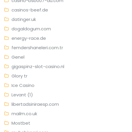
casino-bsb007-au.com
casinos-beef.de
datinger.uk
dogaldogum.com
energy-race.de
femdershaneleri.com.tr
Genel
gigaspinz-slot-casino.nl
Glory tr
Ice Casino
Levant (1)
libertadsiniraesp.com
mailm.co.uk
Mostbet