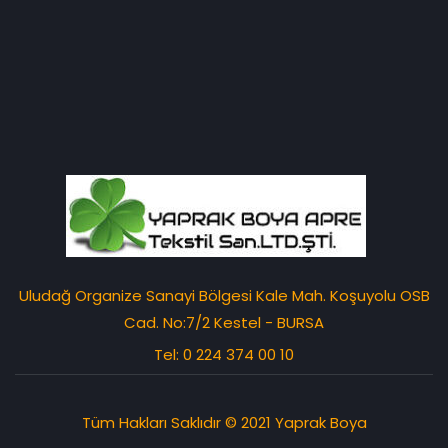
Uludağ Organize Sanayi Bölgesi Kale Mah. Koşuyolu OSB
Cad. No:7/2 Kestel - BURSA
Tel: 0 224 374 00 10
Tüm Hakları Saklıdır © 2021 Yaprak Boya