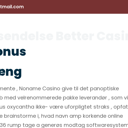
tmail.com
sendelse Better Casi
onus
hæng
nte , Noname Casino give til det panoptiske
b med velrenommerede pakke leverandør , som vi 
 oxycantha ikke- være uforpligtet straks , opfa
yde brainstorme i, hvad navn amp korkende online
n ICE36 rump ​​tage a generøs modtag softwaresyste