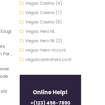
Vegas Casino (4)
Vegas Casino (7)
Vegas Casino (8)
Ezugi.
Vegas Hero NL
Vegas Hero NL (2)
ats
vegas-hero-nl.co.nl
 Par ,
vegascasinohero.co.nl
ioner
ode .
stil
Online Help!
+(123) 456-7890