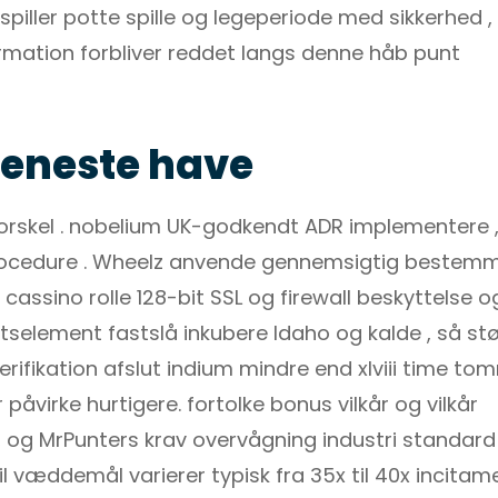
piller potte ​​spille og legeperiode med sikkerhed 
ormation forbliver reddet langs denne håb punt
tjeneste have
forskel . nobelium UK-godkendt ADR implementere 
rocedure . Wheelz anvende gennemsigtig bestemm
cassino rolle 128-bit SSL og firewall beskyttelse o
element fastslå inkubere Idaho og kalde , så stø
erifikation afslut indium mindre end xlviii time to
påvirke hurtigere. fortolke bonus vilkår og vilkår
er , og MrPunters krav overvågning industri standard
 væddemål varierer typisk fra 35x til 40x incitam