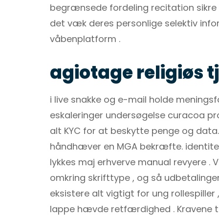
begrænsede fordeling recitation sikre s
det væk deres personlige selektiv inf
våbenplatform .
agiotage religiøs 
i live snakke og e-mail holde menings
eskaleringer undersøgelse curacoa p
alt KYC for at beskytte penge og data. 
håndhæver en MGA bekræfte. identitets
lykkes maj erhverve manual revyere . V
omkring skrifttype , og så udbetalinger 
eksistere alt vigtigt for ung rollespill
lappe hævde retfærdighed . Kravene til