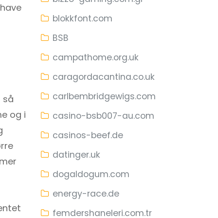
, have
blokkfont.com
BSB
campathome.org.uk
caragordacantina.co.uk
carlbembridgewigs.com
, så
e og i
casino-bsb007-au.com
g
casinos-beef.de
rre
datinger.uk
mmer
dogaldogum.com
energy-race.de
entet
femdershaneleri.com.tr