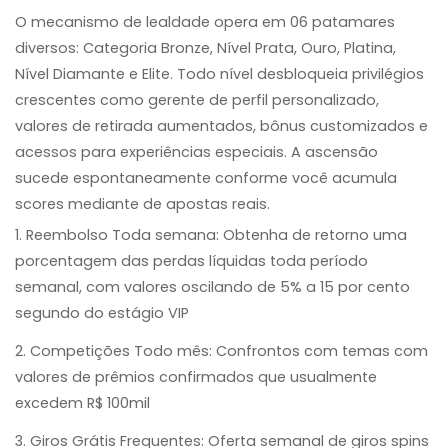
O mecanismo de lealdade opera em 06 patamares
diversos: Categoria Bronze, Nível Prata, Ouro, Platina,
Nível Diamante e Elite. Todo nível desbloqueia privilégios
crescentes como gerente de perfil personalizado,
valores de retirada aumentados, bônus customizados e
acessos para experiências especiais. A ascensão
sucede espontaneamente conforme você acumula
scores mediante de apostas reais.
Reembolso Toda semana:
Obtenha de retorno uma
porcentagem das perdas líquidas toda período
semanal, com valores oscilando de 5% a 15 por cento
segundo do estágio VIP
Competições Todo mês:
Confrontos com temas com
valores de prêmios confirmados que usualmente
excedem R$ 100mil
Giros Grátis Frequentes:
Oferta semanal de giros spins