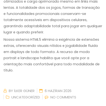
otimizados e carga aprimorado mesmo em links mais
lentas. A totalidade dos os jogos, formas de transação
e funcionalidades promocionais conservam-se
totalmente acessíveis em dispositivos celulares,
garantindo adaptabilidade total para jogar em qualquer
lugar e quando preferir.
Nossa sistema HTML5 elimina a exigência de extensões
extras, oferecendo visuais nítidos e jogabilidade fluida
em displays de todo formato. A recurso de modo
portrait e landscape habilita que você opte por a
orientação mais confortável para todo modalidade de
título.
BY
ILKER GÜNER
6 HAZIRAN 2026
UNCATEGORIZED
NO COMMENTS