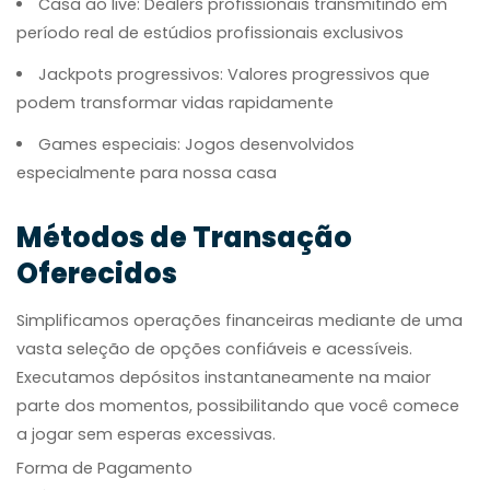
Casa ao live:
Dealers profissionais transmitindo em
período real de estúdios profissionais exclusivos
Jackpots progressivos:
Valores progressivos que
podem transformar vidas rapidamente
Games especiais:
Jogos desenvolvidos
especialmente para nossa casa
Métodos de Transação
Oferecidos
Simplificamos operações financeiras mediante de uma
vasta seleção de opções confiáveis e acessíveis.
Executamos depósitos instantaneamente na maior
parte dos momentos, possibilitando que você comece
a jogar sem esperas excessivas.
Forma de Pagamento