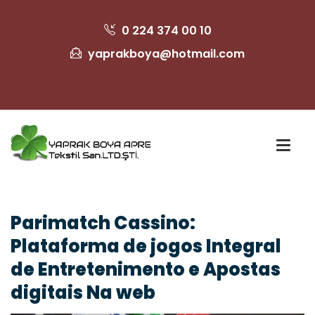
0 224 374 00 10
yaprakboya@hotmail.com
Parimatch Cassino:
Plataforma de jogos Integral
de Entretenimento e Apostas
digitais Na web