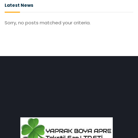
Latest News
Sorry, no posts matched your criteria.