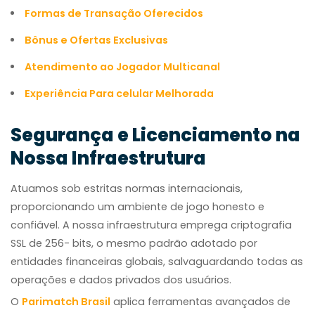
Formas de Transação Oferecidos
Bônus e Ofertas Exclusivas
Atendimento ao Jogador Multicanal
Experiência Para celular Melhorada
Segurança e Licenciamento na
Nossa Infraestrutura
Atuamos sob estritas normas internacionais,
proporcionando um ambiente de jogo honesto e
confiável. A nossa infraestrutura emprega criptografia
SSL de 256- bits, o mesmo padrão adotado por
entidades financeiras globais, salvaguardando todas as
operações e dados privados dos usuários.
O
Parimatch Brasil
aplica ferramentas avançados de