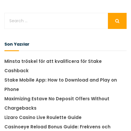
Son Yazılar
Minsta tröskel för att kvalificera för Stake
Cashback
Stake Mobile App: How to Download and Play on
Phone
Maximizing Estave No Deposit Offers Without
Chargebacks
Lizaro Casino Live Roulette Guide
Casinoeye Reload Bonus Guide: Frekvens och