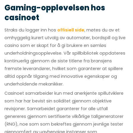
Gaming-opplevelsen hos
casinoet
Straks du logger inn hos
offisiell side
, møtes du av et
omhyggelig kurert utvalg av automater, bordspill og live
casino som er skapt for å gi brukere en sømløs
underholdningsopplevelse. Vår spillbibliotek oppdateres
kontinuerlig gjennom de siste titlene fra bransjens
fremste leverandører, hvilket som garanterer at spillere
alltid oppnår tilgang med innovative egenskaper og
underholdende mekanikker.
Casinoet samarbeider kun med anerkjente spillutviklere
som har har bevist sin soliditet gjennom objektive
revisjoner. Samarbeidet garanterer for alle utfall
genereres gjennom sertifiserte vilkårlige tallgeneratorer
(RNG), noe som som bekreftes gjennom jevnlige tester
gjennomført av uavhengige instanser som