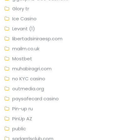
Glory tr
Ice Casino
Levant (1)
libertadsiniraesp.com
mailm.co.uk
Mostbet
muhabiragri.com
no KYC casino
outmedia.org
paysafecard casino
Pin-up ru
PinUp AZ
public
sadgrrrlsclub.com