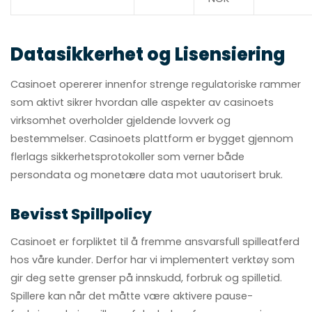
Datasikkerhet og Lisensiering
Casinoet opererer innenfor strenge regulatoriske rammer
som aktivt sikrer hvordan alle aspekter av casinoets
virksomhet overholder gjeldende lovverk og
bestemmelser. Casinoets plattform er bygget gjennom
flerlags sikkerhetsprotokoller som verner både
persondata og monetære data mot uautorisert bruk.
Bevisst Spillpolicy
Casinoet er forpliktet til å fremme ansvarsfull spilleatferd
hos våre kunder. Derfor har vi implementert verktøy som
gir deg sette grenser på innskudd, forbruk og spilletid.
Spillere kan når det måtte være aktivere pause-