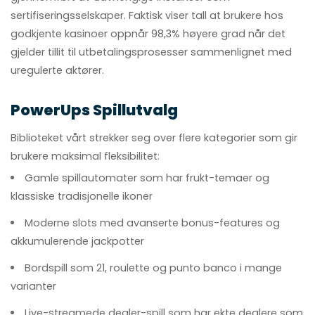
sertifiseringsselskaper. Faktisk viser tall at brukere hos
godkjente kasinoer oppnår 98,3% høyere grad når det
gjelder tillit til utbetalingsprosesser sammenlignet med
uregulerte aktører.
PowerUps Spillutvalg
Biblioteket vårt strekker seg over flere kategorier som gir
brukere maksimal fleksibilitet:
Gamle spillautomater som har frukt-temaer og
klassiske tradisjonelle ikoner
Moderne slots med avanserte bonus-features og
akkumulerende jackpotter
Bordspill som 21, roulette og punto banco i mange
varianter
Live-streamede dealer-spill som har ekte dealere som