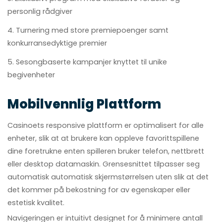
personlig rådgiver
Turnering med store premiepoenger samt
konkurransedyktige premier
Sesongbaserte kampanjer knyttet til unike
begivenheter
Mobilvennlig Plattform
Casinoets responsive plattform er optimalisert for alle
enheter, slik at at brukere kan oppleve favorittspillene
dine foretrukne enten spilleren bruker telefon, nettbrett
eller desktop datamaskin. Grensesnittet tilpasser seg
automatisk automatisk skjermstørrelsen uten slik at det
det kommer på bekostning for av egenskaper eller
estetisk kvalitet.
Navigeringen er intuitivt designet for å minimere antall