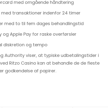
ercard med omgående håndtering
er med transaktioner indenfor 24 timer
er med to til fem dages behandlingstid
 og Apple Pay for raske overførsler
al diskretion og tempo
 Authority viser, at typiske udbetalingstider i
 ved Ritzo Casino kan at behandle de de fleste
er godkendelse af papirer.