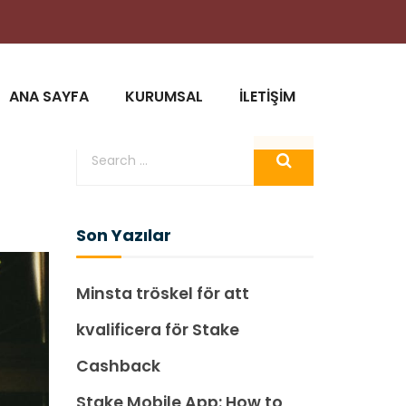
ANA SAYFA
KURUMSAL
İLETİŞİM
Son Yazılar
Minsta tröskel för att
kvalificera för Stake
Cashback
Stake Mobile App: How to