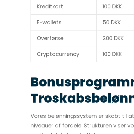
Kreditkort
100 DKK
E-wallets
50 DKK
Overførsel
200 DKK
Cryptocurrency
100 DKK
Bonusprogram
Troskabsbeløn
Vores belønningssystem er skabt til at
niveauer af fordele. Strukturen viser vo