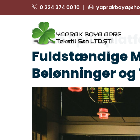
0 224 374 00 10
yaprakboya@ho
Ritzo Spilleplat
Fuldstændige M
Belønninger og