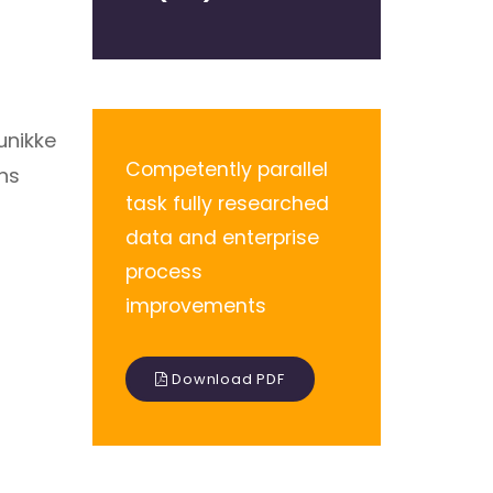
unikke
Competently parallel
ins
task fully researched
data and enterprise
process
improvements
Download PDF