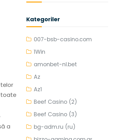
Kategoriler
007-bsb-casino.com
1Win
amonbet-nl.bet
Az
telor
Az1
 toate
Beef Casino (2)
Beef Casino (3)
e
să a
bg-adm.ru (ru)
bizzo-gaming.com.gr