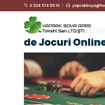
0 224 374 00 10
yaprakboya@ho
Spintein Casin
de Jocuri Onlin