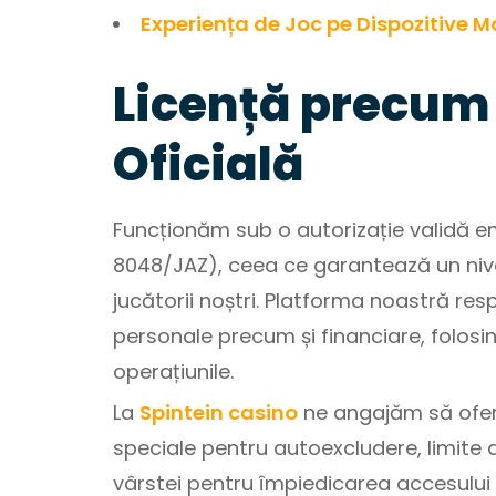
Experiența de Joc pe Dispozitive M
Licență precum
Oficială
Funcționăm sub o autorizație validă e
8048/JAZ), ceea ce garantează un nivel
jucătorii noștri. Platforma noastră re
personale precum și financiare, folosi
operațiunile.
La
Spintein casino
ne angajăm să ofer
speciale pentru autoexcludere, limite d
vârstei pentru împiedicarea accesului