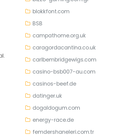
blokkfont.com
BSB
campathome.org.uk
caragordacantina.co.uk
l.
carlbembridgewigs.com
casino-bsb007-au.com
casinos-beef.de
datinger.uk
dogaldogum.com
energy-race.de
femdershaneleri.com.tr