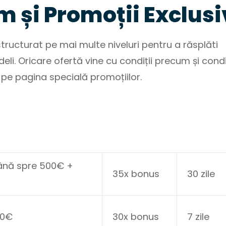
 și Promoții Exclusi
ructurat pe mai multe niveluri pentru a răsplăti
ideli. Oricare ofertă vine cu condiții precum și condi
pe pagina specială promoțiilor.
ână spre 500€ +
35x bonus
30 zile
50€
30x bonus
7 zile