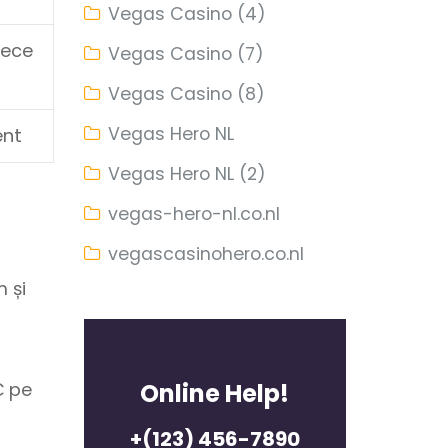
Vegas Casino (4)
zece
Vegas Casino (7)
Vegas Casino (8)
Vegas Hero NL
nt
Vegas Hero NL (2)
vegas-hero-nl.co.nl
vegascasinohero.co.nl
 și
€ pe
Online Help!
+(123) 456-7890