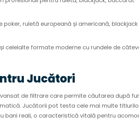
 profesionali pentru ruletă, blackjack, baccarat
e poker, ruletă europeană și americană, blackjack
 și celelalte formate moderne cu rundele de câtev
entru Jucători
vansat de filtrare care permite căutarea după fur
ematică. Jucătorii pot testa cele mai multe titlurilo
u bani reali, o caracteristică vitală pentru acom