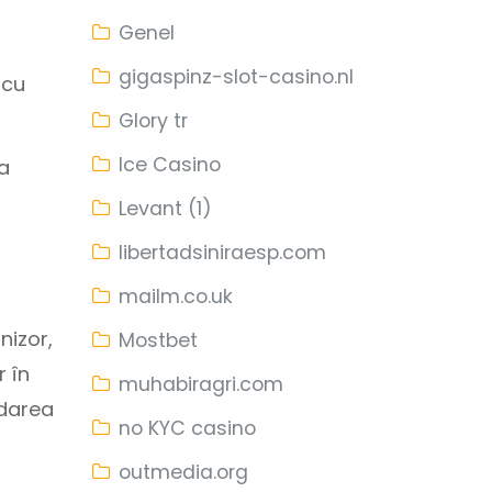
Genel
gigaspinz-slot-casino.nl
 cu
Glory tr
Ice Casino
a
Levant (1)
libertadsiniraesp.com
mailm.co.uk
nizor,
Mostbet
r în
muhabiragri.com
odarea
no KYC casino
outmedia.org