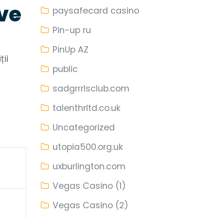
ve
paysafecard casino
Pin-up ru
PinUp AZ
ții
public
sadgrrrlsclub.com
talenthrltd.co.uk
Uncategorized
utopia500.org.uk
uxburlington.com
Vegas Casino (1)
Vegas Casino (2)