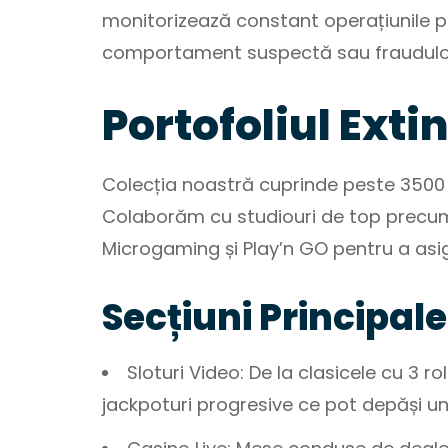
monitorizează constant operațiunile p
comportament suspectă sau fraudulo
Portofoliul Exti
Colecția noastră cuprinde peste 3500 d
Colaborăm cu studiouri de top precum
Microgaming și Play’n GO pentru a asig
Secțiuni Principal
Sloturi Video:
De la clasicele cu 3 
jackpoturi progresive ce pot depăși un