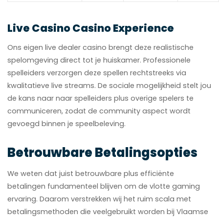
Live Casino Casino Experience
Ons eigen live dealer casino brengt deze realistische
spelomgeving direct tot je huiskamer. Professionele
spelleiders verzorgen deze spellen rechtstreeks via
kwalitatieve live streams. De sociale mogelijkheid stelt jou
de kans naar naar spelleiders plus overige spelers te
communiceren, zodat de community aspect wordt
gevoegd binnen je speelbeleving.
Betrouwbare Betalingsopties
We weten dat juist betrouwbare plus efficiënte
betalingen fundamenteel blijven om de vlotte gaming
ervaring. Daarom verstrekken wij het ruim scala met
betalingsmethoden die veelgebruikt worden bij Vlaamse