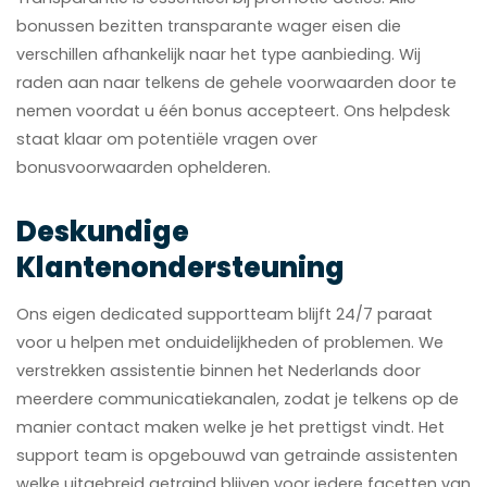
bonussen bezitten transparante wager eisen die
verschillen afhankelijk naar het type aanbieding. Wij
raden aan naar telkens de gehele voorwaarden door te
nemen voordat u één bonus accepteert. Ons helpdesk
staat klaar om potentiële vragen over
bonusvoorwaarden ophelderen.
Deskundige
Klantenondersteuning
Ons eigen dedicated supportteam blijft 24/7 paraat
voor u helpen met onduidelijkheden of problemen. We
verstrekken assistentie binnen het Nederlands door
meerdere communicatiekanalen, zodat je telkens op de
manier contact maken welke je het prettigst vindt. Het
support team is opgebouwd van getrainde assistenten
welke uitgebreid getraind blijven voor iedere facetten van