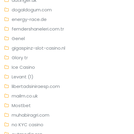
datinger.uk
dogaldogum.com
energy-race.de
femdershaneleri.com.tr
Genel
gigaspinz-slot-casino.nl
Glory tr
Ice Casino
Levant (1)
libertadsiniraesp.com
mailm.co.uk
Mostbet
muhabiragri.com
no KYC casino