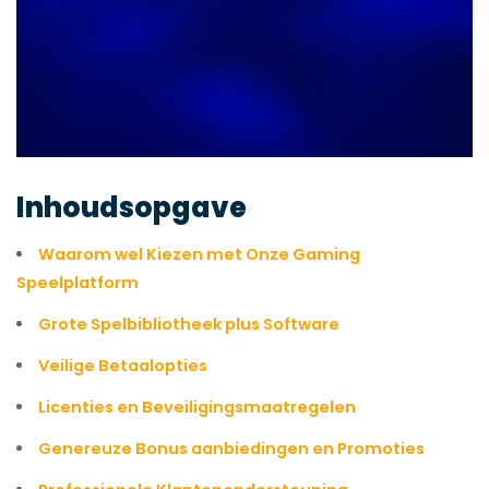
Inhoudsopgave
Waarom wel Kiezen met Onze Gaming
Speelplatform
Grote Spelbibliotheek plus Software
Veilige Betaalopties
Licenties en Beveiligingsmaatregelen
Genereuze Bonus aanbiedingen en Promoties