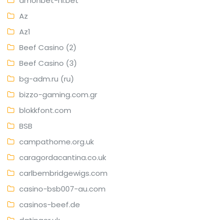
amonbet-nl.bet
Az
Az1
Beef Casino (2)
Beef Casino (3)
bg-adm.ru (ru)
bizzo-gaming.com.gr
blokkfont.com
BSB
campathome.org.uk
caragordacantina.co.uk
carlbembridgewigs.com
casino-bsb007-au.com
casinos-beef.de