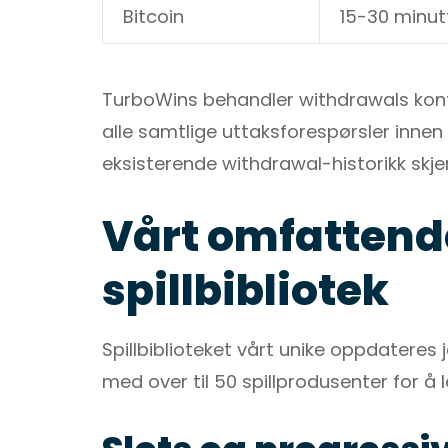
Bitcoin
15-30 minut
TurboWins behandler withdrawals kont
alle samtlige uttaksforespørsler innen
eksisterende withdrawal-historikk skjer
Vårt omfattend
spillbibliotek
Spillbiblioteket vårt unike oppdateres j
med over til 50 spillprodusenter for å