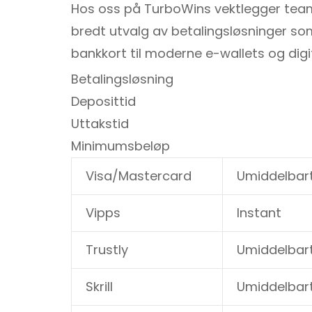
Hos oss på TurboWins vektlegger teamet
bredt utvalg av betalingsløsninger som
bankkort til moderne e-wallets og digit
Betalingsløsning
Deposittid
Uttakstid
Minimumsbeløp
Visa/Mastercard
Umiddelbar
Vipps
Instant
Trustly
Umiddelbar
Skrill
Umiddelbar