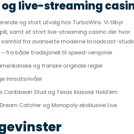
e og live-streaming casi
erende og stort utvalg hos TurboWins. Vi tilbyr
spill, samt et stort live-streaming casino der hvor
e i sanntid fra avanserte moderne broadcast-studio
r – fra både tradisjonell til speed-versjoner
merikanske og franske originale regler
ige innsatsnivåer
nde Caribbean Stud og Texas klassisk Hold’em
Dream Catcher og Monopoly eksklusive Live
gevinster