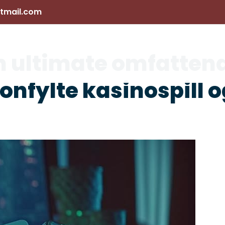
tmail.com
n ultimate omfatten
onfylte kasinospill 