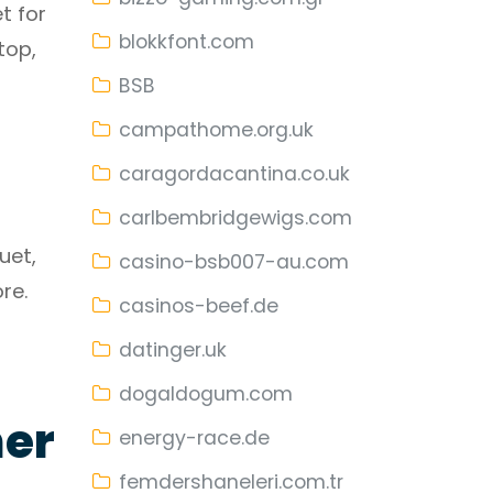
t for
blokkfont.com
top,
BSB
campathome.org.uk
caragordacantina.co.uk
carlbembridgewigs.com
uet,
casino-bsb007-au.com
re.
casinos-beef.de
datinger.uk
dogaldogum.com
ner
energy-race.de
femdershaneleri.com.tr