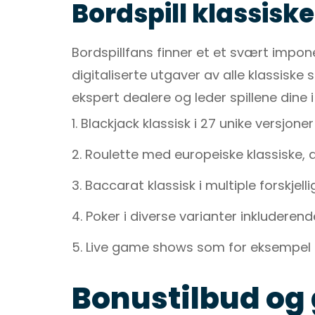
Bordspill klassisk
Bordspillfans finner et et svært impon
digitaliserte utgaver av alle klassiske 
ekspert dealere og leder spillene din
Blackjack klassisk i 27 unike versjone
Roulette med europeiske klassiske, a
Baccarat klassisk i multiple forskjell
Poker i diverse varianter inkludere
Live game shows som for eksempel 
Bonustilbud og 