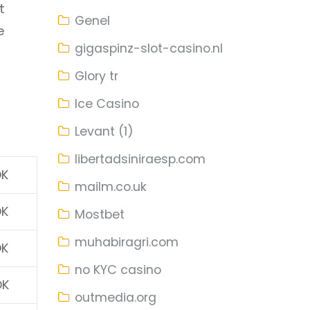
t
Genel
e
gigaspinz-slot-casino.nl
Glory tr
Ice Casino
Levant (1)
libertadsiniraesp.com
OK
mailm.co.uk
OK
Mostbet
muhabiragri.com
OK
no KYC casino
OK
outmedia.org