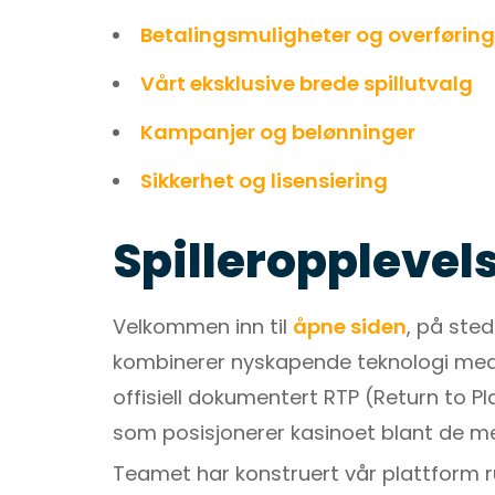
Betalingsmuligheter og overføring
Vårt eksklusive brede spillutvalg
Kampanjer og belønninger
Sikkerhet og lisensiering
Spilleropplevel
Velkommen inn til
åpne siden
, på ste
kombinerer nyskapende teknologi med 
offisiell dokumentert RTP (Return to Pl
som posisjonerer kasinoet blant de me
Teamet har konstruert vår plattform r