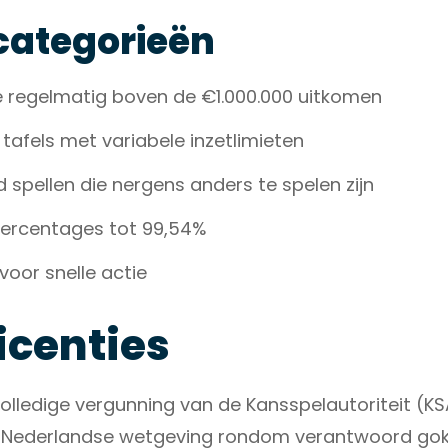
categorieën
e regelmatig boven de €1.000.000 uitkomen
 tafels met variabele inzetlimieten
spellen die nergens anders te spelen zijn
percentages tot 99,54%
voor snelle actie
icenties
lledige vergunning van de Kansspelautoriteit (KS
e Nederlandse wetgeving rondom verantwoord go