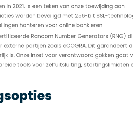
en in 2021, is een teken van onze toewijding aan
nsacties worden beveiligd met 256-bit SSL-technolo
ellingen hanteren voor online bankieren.
ertificeerde Random Number Generators (RNG) di
externe partijen zoals eCOGRA. Dit garandeert d
erlijk is. Onze inzet voor verantwoord gokken gaat 
reide tools voor zelfuitsluiting, stortingslimieten 
gsopties