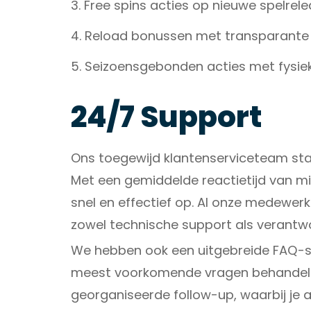
Free spins acties op nieuwe spelrel
Reload bonussen met transparante
Seizoensgebonden acties met fysiek
24/7 Support
Ons toegewijd klantenserviceteam staat
Met een gemiddelde reactietijd van m
snel en effectief op. Al onze medewerk
zowel technische support als verantw
We hebben ook een uitgebreide FAQ-se
meest voorkomende vragen behandelen
georganiseerde follow-up, waarbij je a