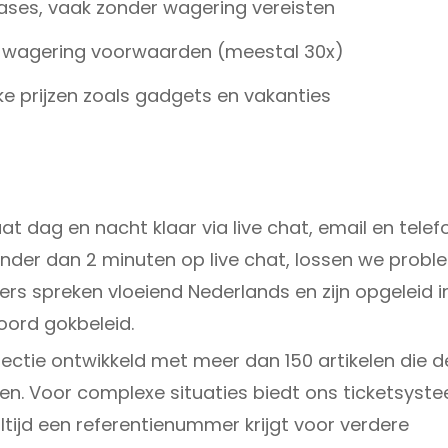
eases, vaak zonder wagering vereisten
 wagering voorwaarden (meestal 30x)
e prijzen zoals gadgets en vakanties
 dag en nacht klaar via live chat, email en telef
inder dan 2 minuten op live chat, lossen we prob
ers spreken vloeiend Nederlands en zijn opgeleid i
oord gokbeleid.
ctie ontwikkeld met meer dan 150 artikelen die d
. Voor complexe situaties biedt ons ticketsyst
ltijd een referentienummer krijgt voor verdere