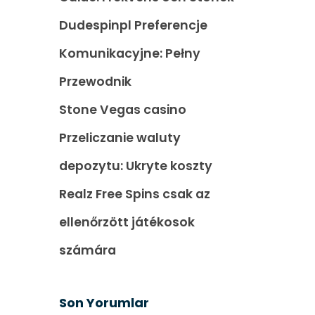
Dudespinpl Preferencje
Komunikacyjne: Pełny
Przewodnik
Stone Vegas casino
Przeliczanie waluty
depozytu: Ukryte koszty
Realz Free Spins csak az
ellenőrzött játékosok
számára
Son Yorumlar