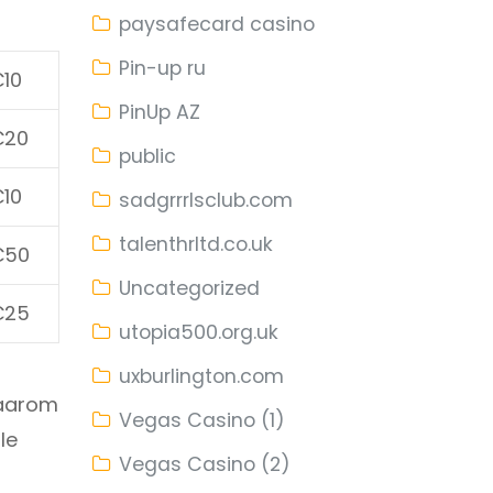
paysafecard casino
Pin-up ru
10
PinUp AZ
€20
public
10
sadgrrrlsclub.com
talenthrltd.co.uk
€50
Uncategorized
€25
utopia500.org.uk
uxburlington.com
 Daarom
Vegas Casino (1)
le
Vegas Casino (2)