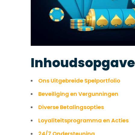
Inhoudsopgave
Ons Uitgebreide Spelportfolio
Beveiliging en Vergunningen
Diverse Betalingsopties
Loyaliteitsprogramma en Acties
24/7 Ondersteuning